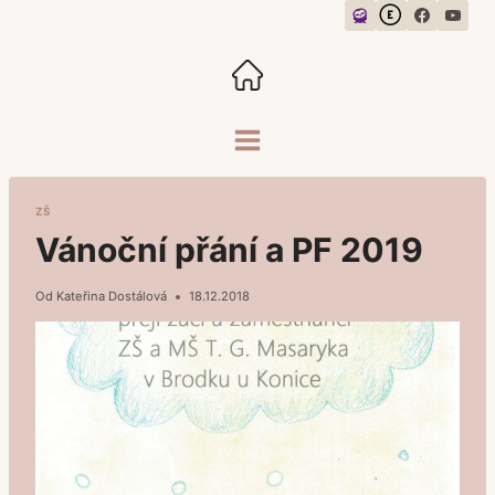
Přeskočit
na
obsah
ZŠ
Vánoční přání a PF 2019
Od
Kateřina Dostálová
18.12.2018