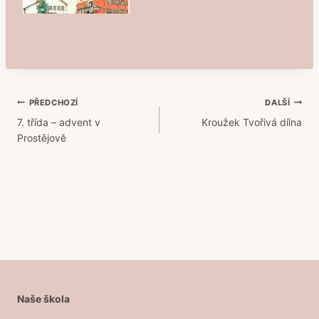
Navigace
PŘEDCHOZÍ
DALŠÍ
7. třída – advent v
Kroužek Tvořivá dílna
pro
Prostějově
příspěvek
Naše škola