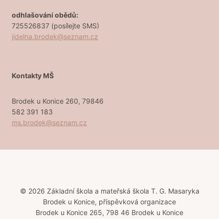
odhlašování obědů:
725526837 (posílejte SMS)
jidelna.brodek@seznam.cz
Kontakty MŠ
Brodek u Konice 260, 79846
582 391 183
ms.brodek@seznam.cz
© 2026 Základní škola a mateřská škola T. G. Masaryka
Brodek u Konice, příspěvková organizace
Brodek u Konice 265, 798 46 Brodek u Konice