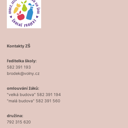
Kontakty ZŠ
ředitelka školy:
582 391 193
brodek@volny.cz
omlouvání žáků:
"velká budova" 582 391 194
"malá budova" 582 391 560
družina:
792 315 620