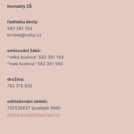
Kontakty ZŠ
ředitelka školy:
582 391 193
brodek@volny.cz
omlouvání žáků:
"velká budova" 582 391 194
"malá budova" 582 391 560
družina:
792 315 620
odhlašování obědů:
725526837 (posílejte SMS)
jidelna.brodek@seznam.cz