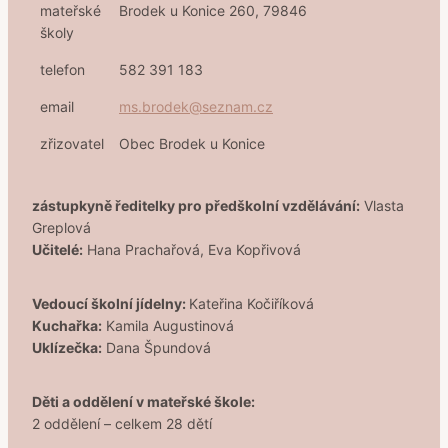
mateřské
Brodek u Konice 260, 79846
školy
telefon
582 391 183
email
ms.brodek@seznam.cz
zřizovatel
Obec Brodek u Konice
zástupkyně ředitelky pro předškolní vzdělávání:
Vlasta
Greplová
Učitelé:
Hana Prachařová, Eva Kopřivová
Vedoucí školní jídelny:
Kateřina Kočiříková
Kuchařka:
Kamila Augustinová
Uklízečka:
Dana Špundová
Děti a oddělení v mateřské škole:
2 oddělení – celkem 28 dětí