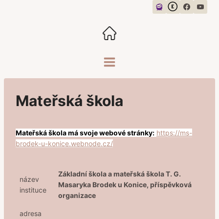
Přeskočit
na
obsah
Mateřská škola
Mateřská škola má svoje webové stránky:
https://ms-
brodek-u-konice.webnode.cz/
Základní škola a mateřská škola T. G.
název
Masaryka Brodek u Konice, příspěvková
instituce
organizace
adresa