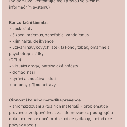
(po domluvě, kontaktujte mě zprávou ve školním
informačním systému)
Konzultační témata:
• záškoláctví
• šikana, rasismus, xenofobie, vandalismus
• kriminalita, delikvence
• užívání návykových látek (alkohol, tabák, omamné a
psychotropní látky
(OPL))
• virtuální drogy, patologické hráčství
• domácí násilí
• týrání a zneužívání dětí
• poruchy příjmu potravy
Činnost školního metodika prevence:
• shromažďování aktuálních materiálů k problematice
prevence, zodpovědnost za informovanost pedagogů o
dokumentech v dané problematice (zákony, metodické
pokyny apod.)