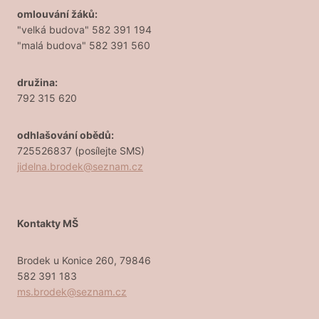
omlouvání žáků:
"velká budova" 582 391 194
"malá budova" 582 391 560
družina:
792 315 620
odhlašování obědů:
725526837 (posílejte SMS)
jidelna.brodek@seznam.cz
Kontakty MŠ
Brodek u Konice 260, 79846
582 391 183
ms.brodek@seznam.cz