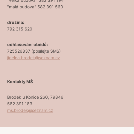
"velká budova" 582 391 194
"malá budova" 582 391 560
družina:
792 315 620
odhlašování obědů:
725526837 (posílejte SMS)
jidelna.brodek@seznam.cz
Kontakty MŠ
Brodek u Konice 260, 79846
582 391 183
ms.brodek@seznam.cz