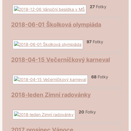
27
Fotky
2018-06-01 Školková olympiáda
97
Fotky
2018-04-15 Večerníčkový karneval
68
Fotky
2018-leden Zimní radovánky
20
Fotky
2017 prosinec Vánoce