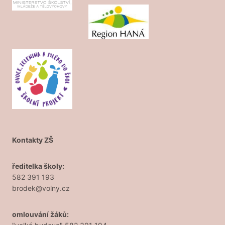
Kontakty ZŠ
ředitelka školy:
582 391 193
brodek@volny.cz
omlouvání žáků: