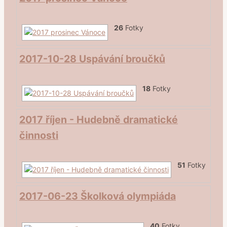
26
Fotky
2017-10-28 Uspávání broučků
18
Fotky
2017 říjen - Hudebně dramatické
činnosti
51
Fotky
2017-06-23 Školková olympiáda
40
Fotky