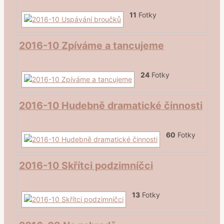
11
Fotky
2016-10 Zpíváme a tancujeme
24
Fotky
2016-10 Hudebně dramatické činnosti
60
Fotky
2016-10 Skřítci podzimníčci
13
Fotky