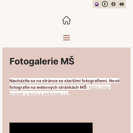
Přeskočit
na
obsah
Fotogalerie MŠ
Nacházíte se na stránce se staršími fotografiemi. Nové
fotografie na webových stránkách MŠ:
https://ms-
brodek-u-konice.webnode.cz/