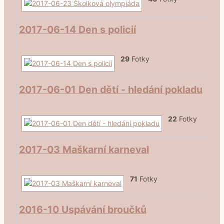
2017-06-14 Den s policií
29
Fotky
2017-06-01 Den dětí - hledání pokladu
22
Fotky
2017-03 Maškarní karneval
71
Fotky
2016-10 Uspávání broučků