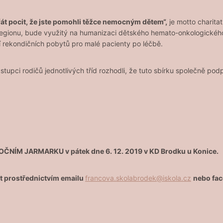
át pocit, že jste pomohli těžce nemocným dětem“,
je motto charitat
 regionu, bude využitý na humanizaci dětského hemato-onkologického
í rekondičních pobytů pro malé pacienty po léčbě.
stupci rodičů jednotlivých tříd rozhodli, že tuto sbírku společně po
ČNÍM JARMARKU v pátek dne 6. 12. 2019 v KD Brodku u Konice.
t prostřednictvím emailu
francova.skolabrodek@iskola.cz
nebo fac