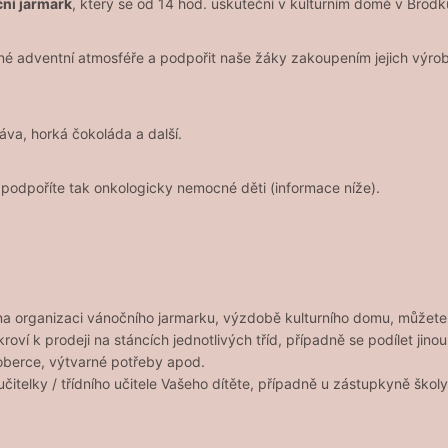
ní jarmark
, který se od 14 hod. uskuteční v kulturním domě v Brodk
mné adventní atmosféře a podpořit naše žáky zakoupením jejich výrobk
áva, horká čokoláda a další.
podpoříte tak onkologicky nemocné děti (informace níže).
 na organizaci vánočního jarmarku, výzdobě kulturního domu, můžete
í k prodeji na stáncích jednotlivých tříd, případně se podílet jin
koberce, výtvarné potřeby apod.
čitelky / třídního učitele Vašeho dítěte, případně u zástupkyně škol