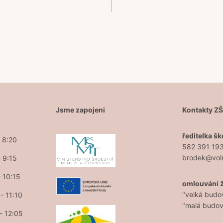
Jsme zapojeni
Kontakty Z
ředitelka šk
- 8:20
582 391 19
brodek@vol
- 9:15
- 10:15
omlouvání 
"velká budo
- 11:10
"malá budo
 - 12:05