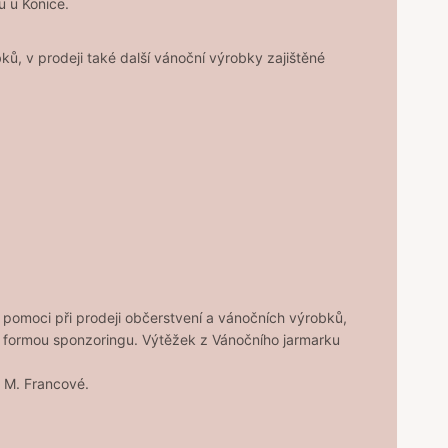
u u Konice.
ů, v prodeji také další vánoční výrobky zajištěné
 pomoci při prodeji občerstvení a vánočních výrobků,
ou formou sponzoringu. Výtěžek z Vánočního jarmarku
y M. Francové.