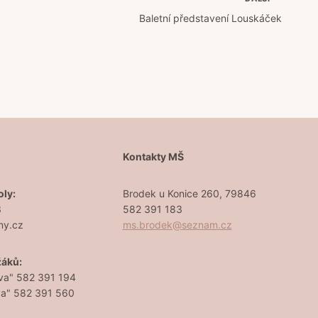
Baletní představení Louskáček
Š
Kontakty MŠ
oly:
Brodek u Konice 260, 79846
3
582 391 183
ny.cz
ms.brodek@seznam.cz
žáků:
va" 582 391 194
va" 582 391 560