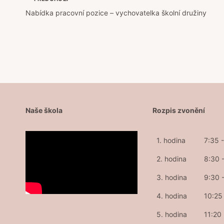
Navigace
Nabídka pracovní pozice – vychovatelka školní družiny
pro
příspěvek
Naše škola
Rozpis zvonění
1. hodina
7:35 
2. hodina
8:30 
3. hodina
9:30 
4. hodina
10:25 
5. hodina
11:20