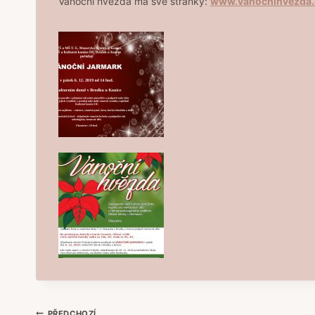
Vánoční hvězda má své stránky:
www.vanocnihvezda.
PŘEDCHOZÍ