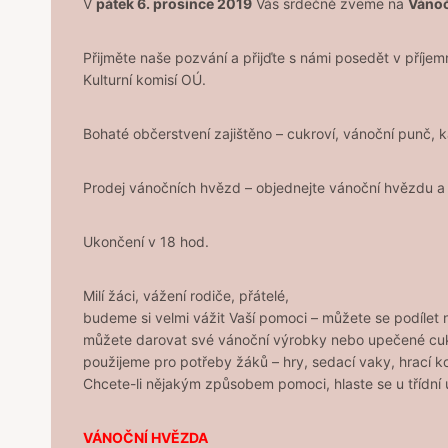
V
pátek 6. prosince 2019
Vás srdečně zveme na
Vánoč
Přijměte naše pozvání a přijďte s námi posedět v příje
Kulturní komisí OÚ.
Bohaté občerstvení zajištěno – cukroví, vánoční punč, k
Prodej vánočních hvězd – objednejte vánoční hvězdu a 
Ukončení v 18 hod.
Milí žáci, vážení rodiče, přátelé,
budeme si velmi vážit Vaší pomoci – můžete se podílet
můžete darovat své vánoční výrobky nebo upečené cukrov
použijeme pro potřeby žáků – hry, sedací vaky, hrací 
Chcete-li nějakým způsobem pomoci, hlaste se u třídní u
VÁNOČNÍ HVĚZDA