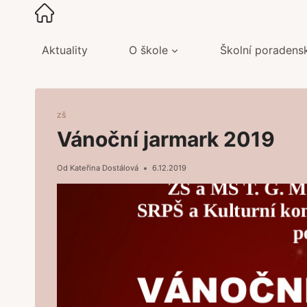
Přeskočit
na
obsah
Aktuality
O škole
Školní poradens
ZŠ
Vánoční jarmark 2019
Od
Kateřina Dostálová
6.12.2019