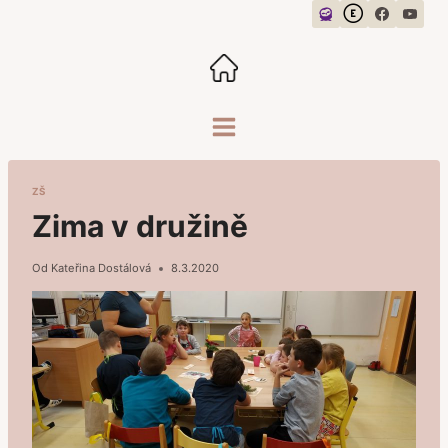
Přeskočit
na
obsah
ZŠ
Zima v družině
Od
Kateřina Dostálová
8.3.2020