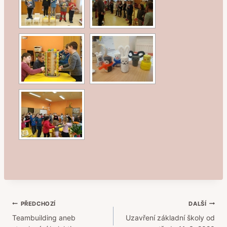
Navigace
PŘEDCHOZÍ
DALŠÍ
Teambuilding aneb
Uzavření základní školy od
pro