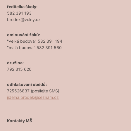
ředitelka školy:
582 391 193
brodek@volny.cz
omlouvání žáků:
"velká budova" 582 391 194
"malá budova" 582 391 560
družina:
792 315 620
odhlašování obědů:
725526837 (posílejte SMS)
jidelna.brodek@seznam.cz
Kontakty MŠ