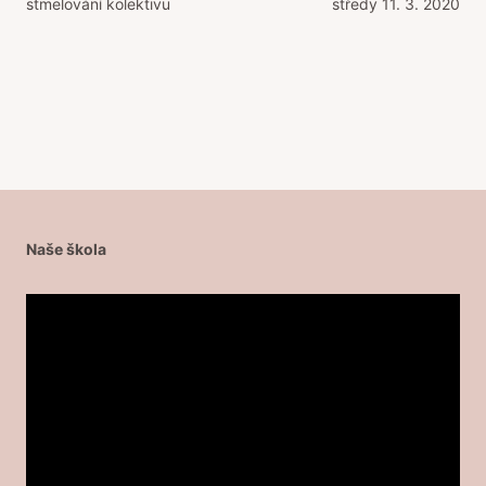
stmelování kolektivu
středy 11. 3. 2020
příspěvek
Naše škola