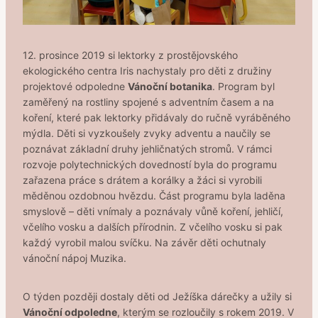
12. prosince 2019 si lektorky z prostějovského
ekologického centra Iris nachystaly pro děti z družiny
projektové odpoledne
Vánoční botanika
.
Program byl
zaměřený na rostliny spojené s adventním časem a na
koření, které pak lektorky přidávaly do ručně vyráběného
mýdla. Děti si vyzkoušely zvyky adventu a naučily se
poznávat základní druhy jehličnatých stromů. V rámci
rozvoje polytechnických dovedností byla do programu
zařazena práce s drátem a korálky a žáci si vyrobili
měděnou ozdobnou hvězdu. Část programu byla laděna
smyslově – děti vnímaly a poznávaly vůně koření, jehličí,
včelího vosku a dalších přírodnin. Z včelího vosku si pak
každý vyrobil malou svíčku. Na závěr děti ochutnaly
vánoční nápoj Muzika.
O týden později dostaly děti od Ježíška dárečky a užily si
Vánoční odpoledne
, kterým se rozloučily s rokem 2019. V