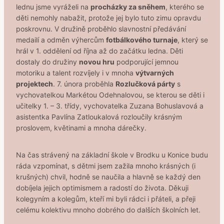
lednu jsme vyráželi na
procházky za sněhem
, kterého se
děti nemohly nabažit, protože jej bylo tuto zimu opravdu
poskrovnu. V družině proběhlo slavnostní předávání
medailí a odměn výhercům
fotbálkového turnaje
, který se
hrál v 1. oddělení od října až do začátku ledna. Děti
dostaly do družiny
novou hru
podporující jemnou
motoriku a talent rozvíjely i v mnoha
výtvarných
projektech
. 7. února proběhla
Rozlučková párty
s
vychovatelkou Markétou Odehnalovou, se kterou se děti i
učitelky 1. – 3. třídy, vychovatelka Zuzana Bohuslavová a
asistentka Pavlína Zatloukalová rozloučily krásným
proslovem, květinami a mnoha dárečky.
Na čas strávený na základní škole v Brodku u Konice budu
ráda vzpomínat, s dětmi jsem zažila mnoho krásných (i
krušných) chvil, hodně se naučila a hlavně se každý den
dobíjela jejich optimismem a radostí do života. Děkuji
kolegyním a kolegům, kteří mi byli rádci i přáteli, a přeji
celému kolektivu mnoho dobrého do dalších školních let.