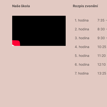
Naše škola
Rozpis zvonění
1. hodina
7:35 
2. hodina
8:30 
3. hodina
9:30 
4. hodina
10:25 
5. hodina
11:20
6. hodina
12:10
7. hodina
13:25