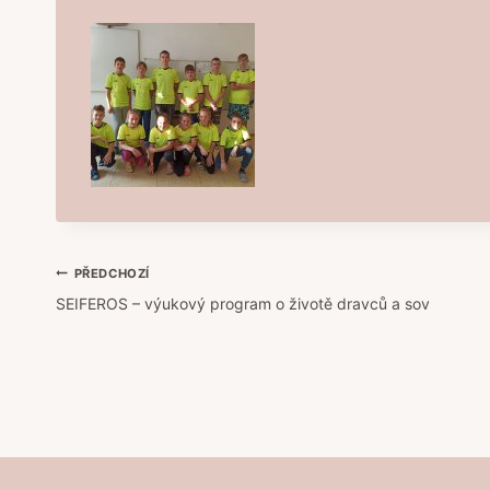
Navigace
PŘEDCHOZÍ
SEIFEROS – výukový program o životě dravců a sov
pro
příspěvek