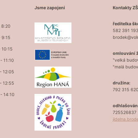
Jsme zapojeni
Kontakty Z
ředitelka šk
- 8:20
582 391 19
brodek@vol
- 9:15
- 10:15
omlouvání 
"velká budo
- 11:10
"malá budo
 - 12:05
družina:
 - 12:55
792 315 62
 - 14:10
odhlašován
725526837 (
jidelna.bro