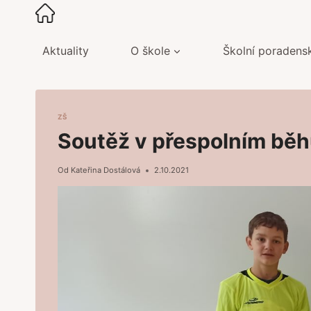
Přeskočit
na
obsah
Aktuality
O škole
Školní poradens
ZŠ
Soutěž v přespolním bě
Od
Kateřina Dostálová
2.10.2021