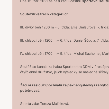
Dne 15. září 2021 se naši žáci účastnili
sportovní soutě
Soutěžili ve třech kategoriích:
III. dívky běh 1200 m – 6. třída: Ema Umlaufová, 7. tř
III. chlapci běh 1200 m – 6. třída: Daniel Ščudla, 7. tř
IV. chlapci běh 1700 m – 9. třída: Michal Suchomel, Mart
Soutěž se konala za halou Sportcentra DDM v Prostějově.
čtyřčlenné družstvo, jejich výsledky se následně sčítaly
Žáci si zaslouží pochvalu za pěkné výsledky i za výbo
potrénovat.
Sportu zdar Tereza Malínková.