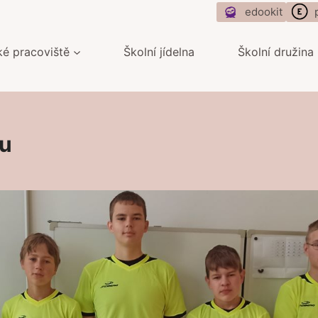
edookit
ké pracoviště
Školní jídelna
Školní družina
hu