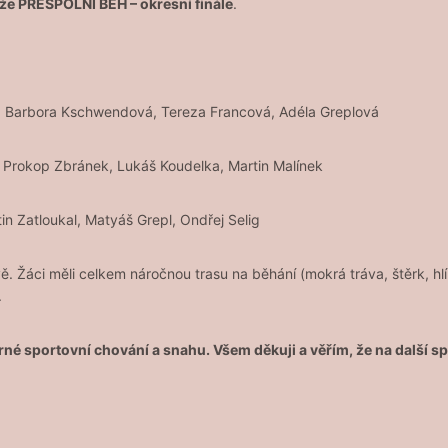
že PŘESPOLNÍ BĚH – okresní finále
.
ída: Barbora Kschwendová, Tereza Francová, Adéla Greplová
ída: Prokop Zbránek, Lukáš Koudelka, Martin Malínek
in Zatloukal, Matyáš Grepl, Ondřej Selig
 Žáci měli celkem náročnou trasu na běhání (mokrá tráva, štěrk, hlín
.
rné sportovní chování a snahu. Všem děkuji a věřím, že na další s