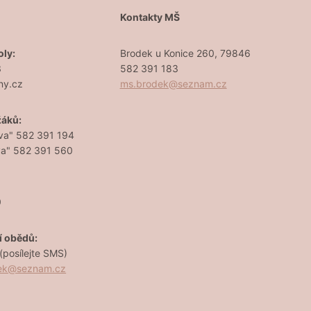
Š
Kontakty MŠ
oly:
Brodek u Konice 260, 79846
3
582 391 183
ny.cz
ms.brodek@seznam.cz
žáků:
va" 582 391 194
va" 582 391 560
0
í obědů:
posílejte SMS)
dek@seznam.cz