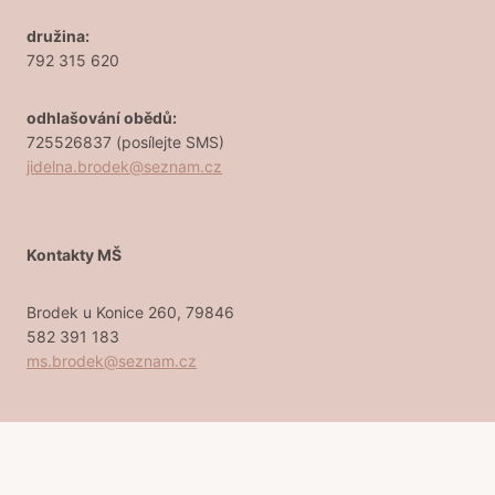
družina:
792 315 620
odhlašování obědů:
725526837 (posílejte SMS)
jidelna.brodek@seznam.cz
Kontakty MŠ
Brodek u Konice 260, 79846
582 391 183
ms.brodek@seznam.cz