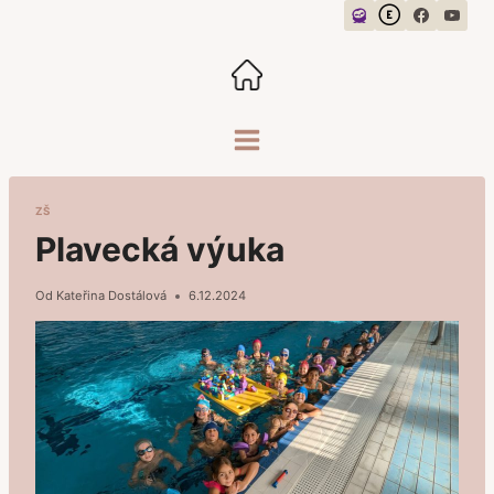
Přeskočit
na
obsah
ZŠ
Plavecká výuka
Od
Kateřina Dostálová
6.12.2024