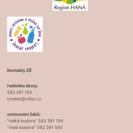
Kontakty ZŠ
ředitelka školy:
582 391 193
brodek@volny.cz
omlouvání žáků:
"velká budova" 582 391 194
"malá budova" 582 391 560