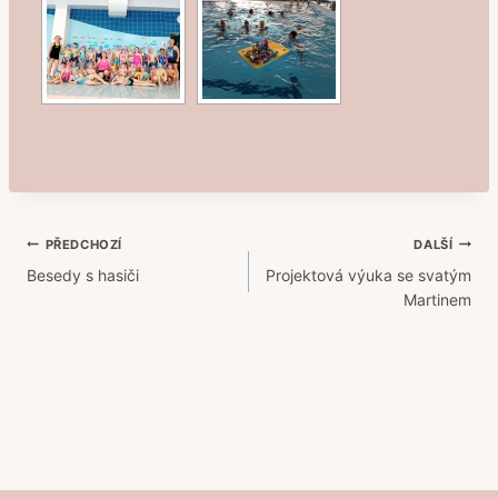
Navigace
PŘEDCHOZÍ
DALŠÍ
Besedy s hasiči
Projektová výuka se svatým
pro
Martinem
příspěvek