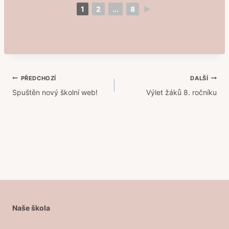
1
2
...
8
►
Navigace
PŘEDCHOZÍ
DALŠÍ
Spuštěn nový školní web!
Výlet žáků 8. ročníku
pro
příspěvek
Naše škola