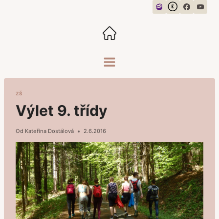
Přeskočit
na
obsah
ZŠ
Výlet 9. třídy
Od
Kateřina Dostálová
2.6.2016