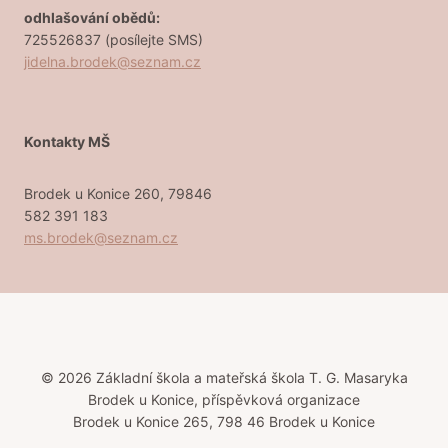
odhlašování obědů:
725526837 (posílejte SMS)
jidelna.brodek@seznam.cz
Kontakty MŠ
Brodek u Konice 260, 79846
582 391 183
ms.brodek@seznam.cz
© 2026 Základní škola a mateřská škola T. G. Masaryka
Brodek u Konice, příspěvková organizace
Brodek u Konice 265, 798 46 Brodek u Konice