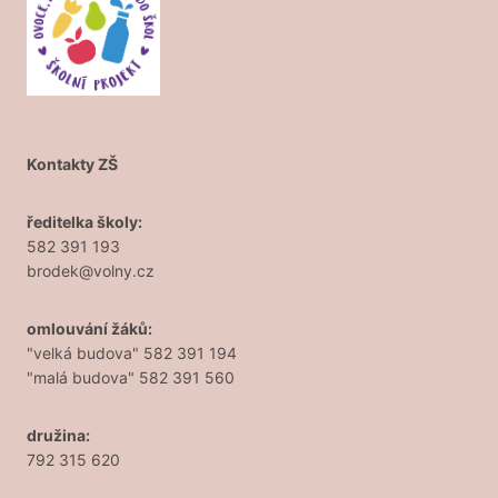
Kontakty ZŠ
ředitelka školy:
582 391 193
brodek@volny.cz
omlouvání žáků:
"velká budova" 582 391 194
"malá budova" 582 391 560
družina:
792 315 620