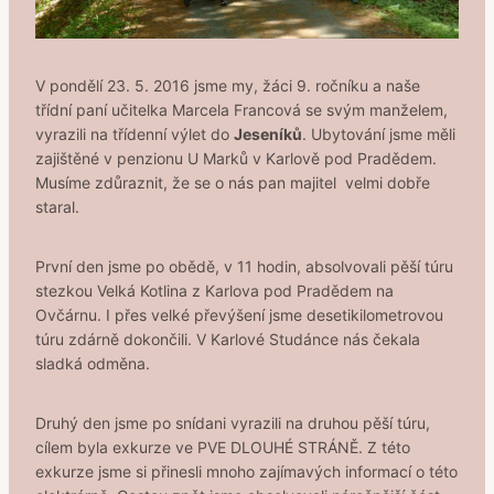
V pondělí 23. 5. 2016 jsme my, žáci 9. ročníku a naše
třídní paní učitelka Marcela Francová se svým manželem,​​
vyrazili na třídenní výlet do
Jeseníků
. Ubytování jsme měli
zajištěné v penzionu U Marků v Karlově pod Pradědem.
Musíme zdůraznit, že se o nás pan majitel velmi dobře
staral.
První den jsme po obědě, v 11 hodin, absolvovali pěší túru
stezkou Velká Kotlina z Karlova pod Pradědem na
Ovčárnu. I přes velké převýšení jsme desetikilometrovou
túru zdárně dokončili. V Karlové Studánce nás čekala
sladká odměna.
Druhý den jsme po snídani vyrazili na druhou pěší túru,
cílem byla exkurze ve PVE DLOUHÉ STRÁNĚ. Z této
exkurze jsme si přinesli mnoho zajímavých informací o této