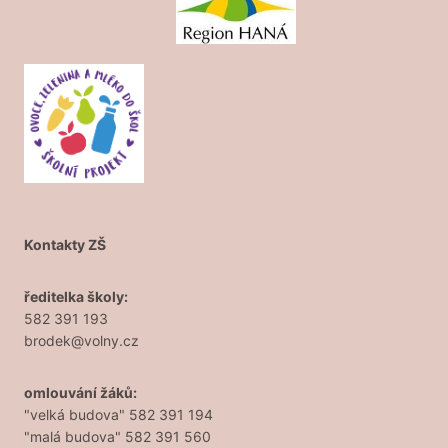
Kontakty ZŠ
ředitelka školy:
582 391 193
brodek@volny.cz
omlouvání žáků:
"velká budova" 582 391 194
"malá budova" 582 391 560