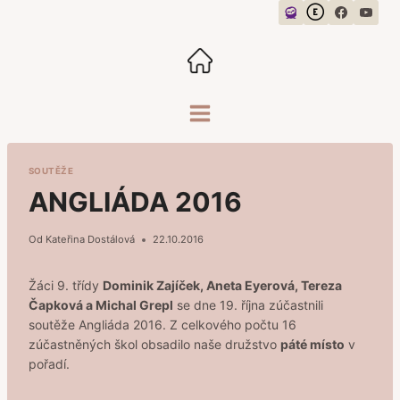
Přeskočit
na
obsah
SOUTĚŽE
ANGLIÁDA 2016
Od
Kateřina Dostálová
22.10.2016
Žáci 9. třídy
Dominik Zajíček, Aneta Eyerová, Tereza
Čapková a Michal Grepl
se dne 19. října zúčastnili
soutěže Angliáda 2016. Z celkového počtu 16
zúčastněných škol obsadilo naše družstvo
páté místo
v
pořadí.