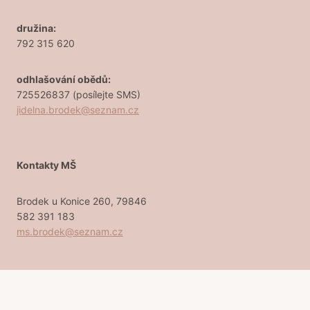
družina:
792 315 620
odhlašování obědů:
725526837 (posílejte SMS)
jidelna.brodek@seznam.cz
Kontakty MŠ
Brodek u Konice 260, 79846
582 391 183
ms.brodek@seznam.cz