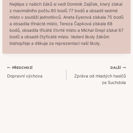
Nejlépe z našich žáků si vedl Dominik Zajíček, který získal
z maximálního počtu 80 bodů 77 bodů a obsadil sedmé
místo v soutěži jednotlivců. Aneta Eyerová získala 75 bodů
a obsadila třinácté místo, Tereza Čapková získala 68
bodů, obsadila třicáté čtvrté místo a Michal Grepl získal 67
bodů a obsadil čtyřicáté místo. Vedení školy žákům
blahopřeje a děkuje za reprezentaci naší školy.
Navigace
PŘEDCHOZÍ
DALŠÍ
Dopravní výchova
Zpráva od mladých hasičů
pro
ze Suchdola
příspěvek