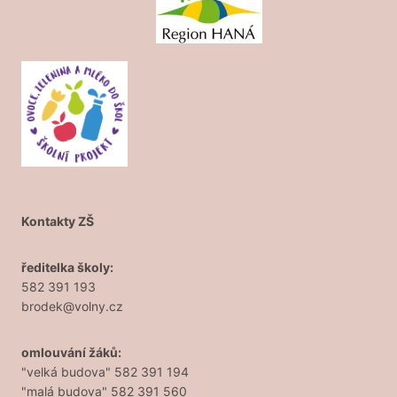
Kontakty ZŠ
ředitelka školy:
582 391 193
brodek@volny.cz
omlouvání žáků:
"velká budova" 582 391 194
"malá budova" 582 391 560