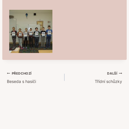
Navigace
PŘEDCHOZÍ
DALŠÍ
Beseda s hasiči
Třídní schůzky
pro
příspěvek