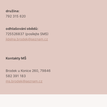
družina:
792 315 620
odhlašování obědů:
725526837 (posílejte SMS)
jidelna.brodek@seznam.cz
Kontakty MŠ
Brodek u Konice 260, 79846
582 391 183
ms.brodek@seznam.cz