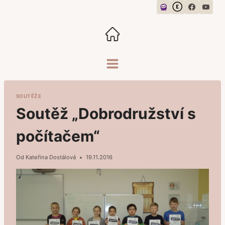
Přeskočit
na
obsah
SOUTĚŽE
Soutěž „Dobrodružství s
počítačem“
Od
Kateřina Dostálová
19.11.2016