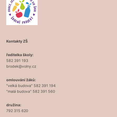
Kontakty ZŠ
ředitelka školy:
582 391 193
brodek@volny.cz
omlouvání žáků:
"velká budova" 582 391 194
"malá budova" 582 391 560
družina:
792 315 620