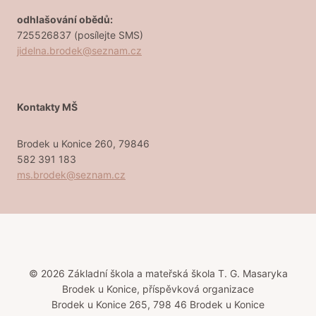
odhlašování obědů:
725526837 (posílejte SMS)
jidelna.brodek@seznam.cz
Kontakty MŠ
Brodek u Konice 260, 79846
582 391 183
ms.brodek@seznam.cz
© 2026 Základní škola a mateřská škola T. G. Masaryka
Brodek u Konice, příspěvková organizace
Brodek u Konice 265, 798 46 Brodek u Konice