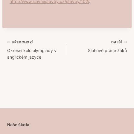
http://www.slavnestavby.cz/stavby/102/
.
Navigace
PŘEDCHOZÍ
DALŠÍ
Okresní kolo olympiády v
Slohové práce žáků
pro
anglickém jazyce
příspěvek
Naše škola