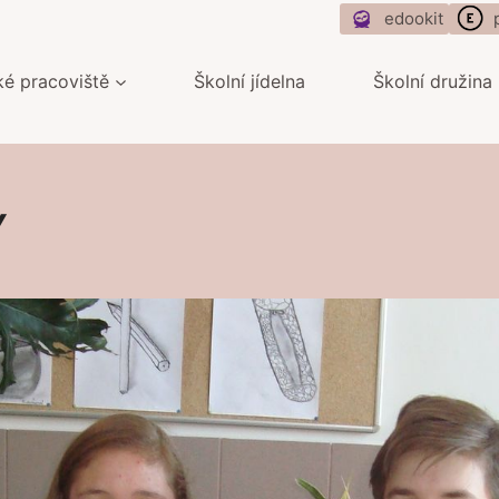
edookit
ké pracoviště
Školní jídelna
Školní družina
Y