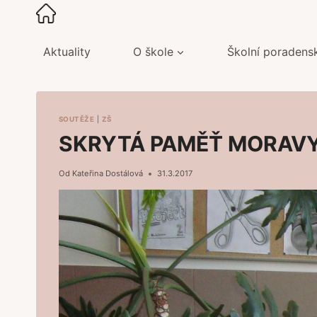
Přeskočit
na
obsah
Aktuality
O škole
Školní poradens
SOUTĚŽE
|
ZŠ
SKRYTÁ PAMĚŤ MORAV
Od
Kateřina Dostálová
31.3.2017