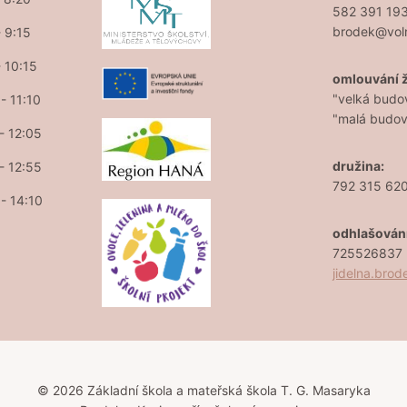
582 391 19
brodek@vol
- 9:15
- 10:15
omlouvání 
"velká budo
- 11:10
"malá budo
 - 12:05
družina:
 - 12:55
792 315 62
 - 14:10
odhlašován
725526837 (
jidelna.bro
© 2026 Základní škola a mateřská škola T. G. Masaryka