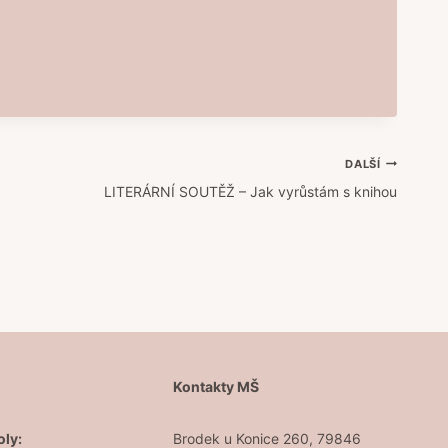
DALŠÍ
LITERÁRNÍ SOUTĚŽ – Jak vyrůstám s knihou
Š
Kontakty MŠ
oly:
Brodek u Konice 260, 79846