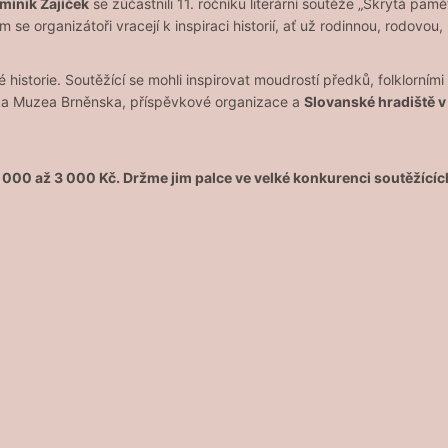
minik Zajíček
se zúčastnili 11. ročníku literární soutěže „Skrytá pa
e organizátoři vracejí k inspiraci historií, ať už rodinnou, rodovou,
historie. Soutěžící se mohli inspirovat moudrostí předků, folklorním
 Muzea Brněnska, příspěvkové organizace a
Slovanské hradiště v
1 000 až 3 000 Kč. Držme jim palce ve velké konkurenci soutěžícíc