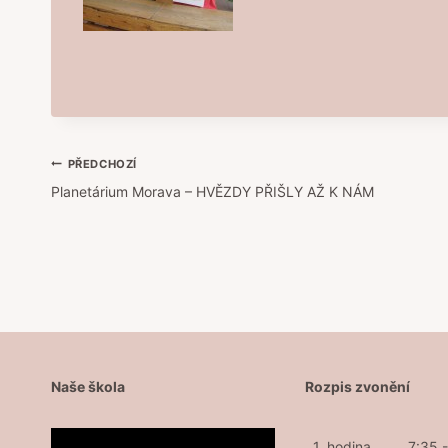
Navigace
PŘEDCHOZÍ
Planetárium Morava – HVĚZDY PŘIŠLY AŽ K NÁM
pro
příspěvek
Naše škola
Rozpis zvonění
1. hodina
7:35 