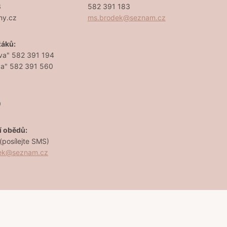
3
582 391 183
ny.cz
ms.brodek@seznam.cz
žáků:
va" 582 391 194
va" 582 391 560
0
í obědů:
posílejte SMS)
dek@seznam.cz