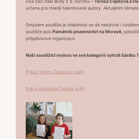
Dva žáci naší školy z 9. ročníku –
Tereza Čapková a Do
určena pro mladé talentované autory. Aktuálním tématem s
Smyslem soutěže je ohlédnout se do nedávné i vzdálené 
soutěže jsou
Památník písemnictví na Moravě,
pobočka
příspěvkové organizace.
Naši soutěžící mohou ve své kategorii vyhrát částku 
Práce Terezy Čapkové (pdf)
Práce Dominika Zajíčka (pdf)