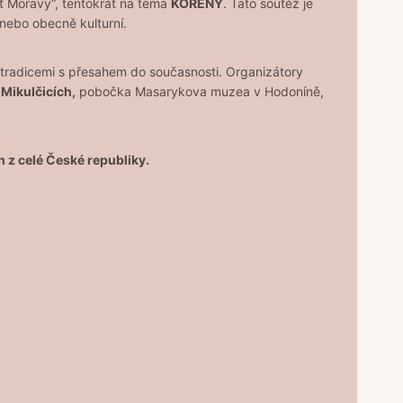
měť Moravy“, tentokrát na téma
KOŘENY
. Tato soutěž je
 nebo obecně kulturní.
i tradicemi s přesahem do současnosti. Organizátory
 Mikulčicích,
pobočka Masarykova muzea v Hodoníně,
h z celé České republiky.