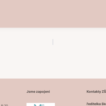
Jsme zapojeni
Kontakty Z
ředitelka šk
- 8:20