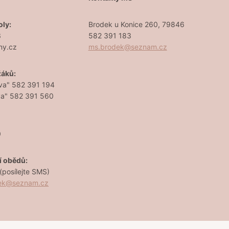
oly:
Brodek u Konice 260, 79846
3
582 391 183
ny.cz
ms.brodek@seznam.cz
žáků:
va" 582 391 194
va" 582 391 560
0
í obědů:
posílejte SMS)
dek@seznam.cz