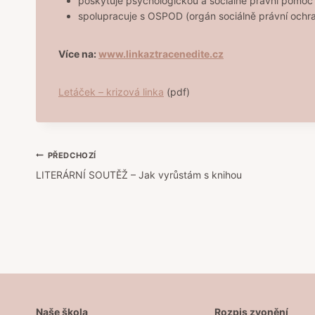
poskytuje psychologickou a sociálně právní pomoc
spolupracuje s OSPOD (orgán sociálně právní ochra
Více na:
www.linkaztracenedite.cz
Letáček – krizová linka
(pdf)
Navigace
PŘEDCHOZÍ
LITERÁRNÍ SOUTĚŽ – Jak vyrůstám s knihou
pro
příspěvek
Naše škola
Rozpis zvonění