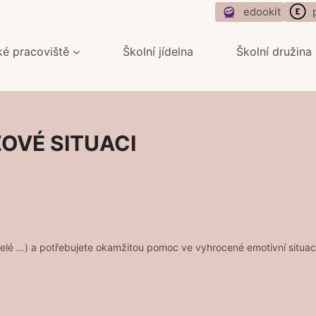
edookit
ké pracoviště
Školní jídelna
Školní družina
ZOVÉ SITUACI
 učitelé …) a potřebujete okamžitou pomoc ve vyhrocené emotivní situaci