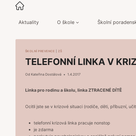
Přeskočit
na
obsah
Aktuality
O škole
Školní poradens
ŠKOLNÍ PREVENCE
|
ZŠ
TELEFONNÍ LINKA V KRI
Od
Kateřina Dostálová
1.4.2017
Linka pro rodinu a školu, linka ZTRACENÉ DÍTĚ
Ocitli jste se v krizové situaci (rodiče, děti, příbuzní,
telefonní krizová linka pracuje nonstop
je zdarma