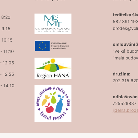
ředitelka šk
- 8:20
582 391 19
brodek@vol
- 9:15
- 10:15
omlouvání 
"velká budo
- 11:10
"malá budo
 - 12:05
družina:
 - 12:55
792 315 62
 - 14:10
odhlašován
725526837 (
jidelna.bro