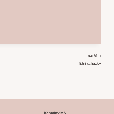
DALŠÍ
Třídní schůzky
Š
Kontakty MŠ