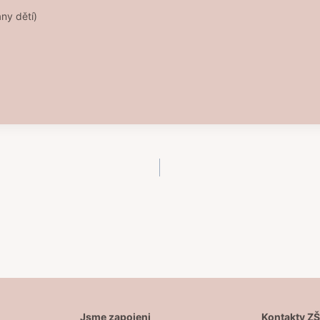
ny dětí)
Jsme zapojeni
Kontakty Z