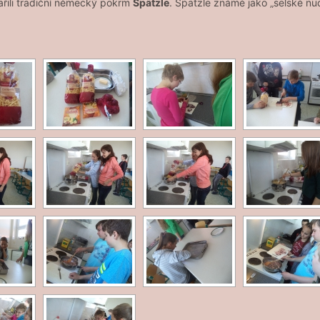
ařili tradiční německý pokrm
Spätzle
. Spätzle známé jako „selské nud