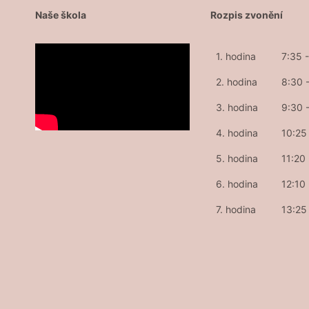
Naše škola
Rozpis zvonění
1. hodina
7:35 
2. hodina
8:30 
3. hodina
9:30 
4. hodina
10:25 
5. hodina
11:20
6. hodina
12:10
7. hodina
13:25