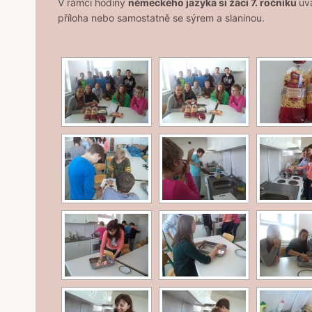
V rámci hodiny
německého jazyka si žáci 7. ročníku
uv
příloha nebo samostatně se sýrem a slaninou.