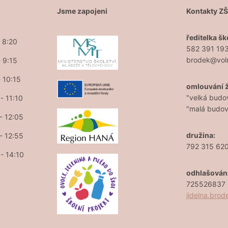
Jsme zapojeni
Kontakty Z
ředitelka šk
- 8:20
582 391 19
brodek@vol
- 9:15
- 10:15
omlouvání 
"velká budo
- 11:10
"malá budo
 - 12:05
družina:
 - 12:55
792 315 62
 - 14:10
odhlašován
725526837 (
jidelna.bro