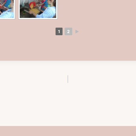
1
2
►