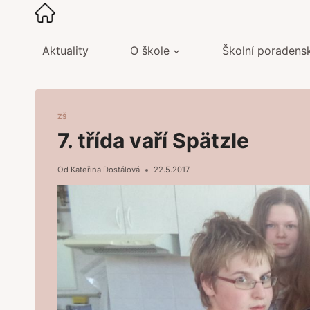
Přeskočit
na
obsah
Aktuality
O škole
Školní poradens
ZŠ
7. třída vaří Spätzle
Od
Kateřina Dostálová
22.5.2017