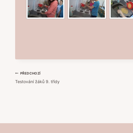
Navigace
PŘEDCHOZÍ
Testování žáků 9. třídy
pro
příspěvek