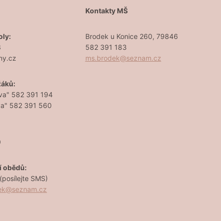
Š
Kontakty MŠ
oly:
Brodek u Konice 260, 79846
3
582 391 183
ny.cz
ms.brodek@seznam.cz
žáků:
va" 582 391 194
va" 582 391 560
0
í obědů:
posílejte SMS)
dek@seznam.cz