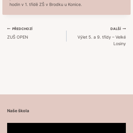
hodin v 1. třídě ZŠ v Brodku u Konice.
Navigace
PŘEDCHOZÍ
DALŠÍ
ZUŠ OPEN
Výlet 5. a 9. třídy – Velké
pro
Losiny
příspěvek
Naše škola