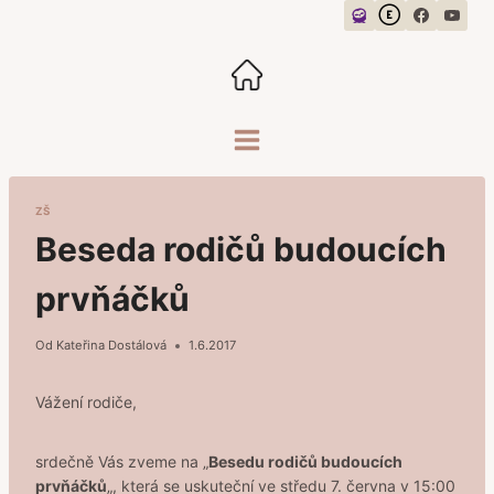
Přeskočit
na
obsah
ZŠ
Beseda rodičů budoucích
prvňáčků
Od
Kateřina Dostálová
1.6.2017
Vážení rodiče,
srdečně Vás zveme na „
Besedu rodičů budoucích
prvňáčků
„, která se uskuteční ve středu 7. června v 15:00