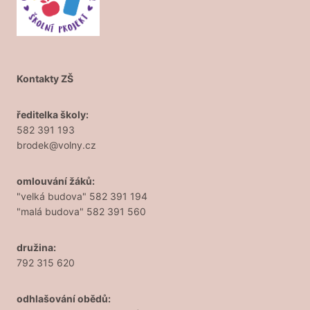
Kontakty ZŠ
ředitelka školy:
582 391 193
brodek@volny.cz
omlouvání žáků:
"velká budova" 582 391 194
"malá budova" 582 391 560
družina:
792 315 620
odhlašování obědů: