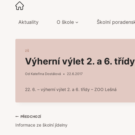
Přeskočit
na
obsah
Aktuality
O škole
Školní poradens
ZŠ
Výherní výlet 2. a 6. třídy
Od
Kateřina Dostálová
22.6.2017
22. 6. – výherní výlet 2. a 6. třídy – ZOO Lešná
Navigace
PŘEDCHOZÍ
Informace ze školní jídelny
pro