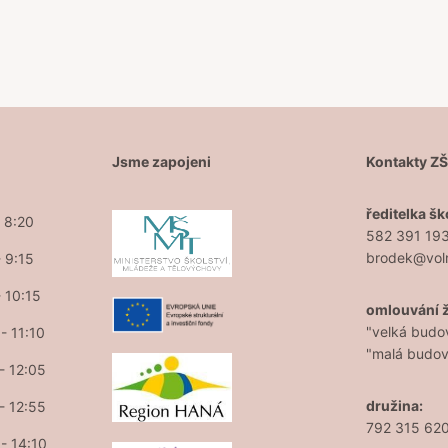
Jsme zapojeni
Kontakty Z
ředitelka šk
- 8:20
582 391 19
brodek@vol
- 9:15
- 10:15
omlouvání 
"velká budo
- 11:10
"malá budo
 - 12:05
družina:
 - 12:55
792 315 62
 - 14:10