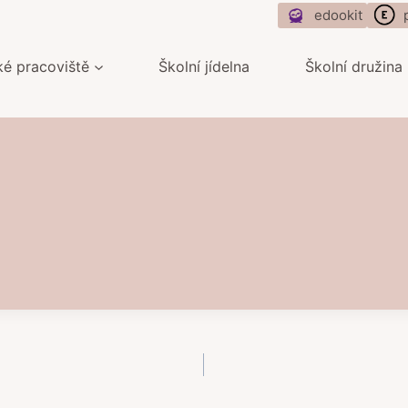
edookit
ké pracoviště
Školní jídelna
Školní družina