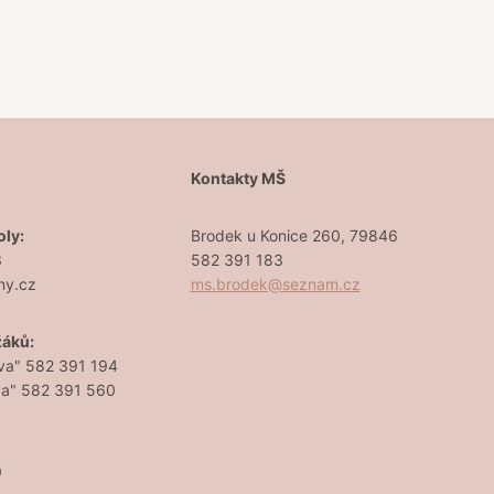
Š
Kontakty MŠ
oly:
Brodek u Konice 260, 79846
3
582 391 183
ny.cz
ms.brodek@seznam.cz
žáků:
va" 582 391 194
va" 582 391 560
0