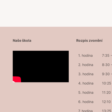
příspěvek
Naše škola
Rozpis zvonění
1. hodina
7:35 
2. hodina
8:30 
3. hodina
9:30 
4. hodina
10:25 
5. hodina
11:20
6. hodina
12:10
7. hodina
13:25