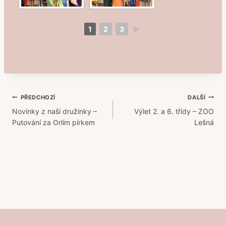
1
2
3
►
Navigace
PŘEDCHOZÍ
DALŠÍ
Novinky z naší družinky –
Výlet 2. a 6. třídy – ZOO
pro
Putování za Orlím pírkem
Lešná
příspěvek