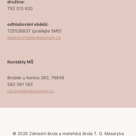
družina:
792 315 620
odhlašování obědů:
725526837 (posílejte SMS)
jidelna.brodek@seznam.cz
Kontakty MŠ
Brodek u Konice 260, 79846
582 391 183
ms.brodek@seznam.cz
© 2026 Základní škola a mateřská škola T. G. Masaryka