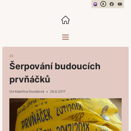
Přeskočit
na
obsah
ZŠ
Šerpování budoucích
prvňáčků
Od
Kateřina Dostálová
26.6.2017