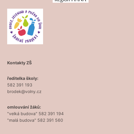
Kontakty ZŠ
ředitelka školy:
582 391 193
brodek@volny.cz
omlouvání žáků:
"velká budova" 582 391 194
"malá budova" 582 391 560