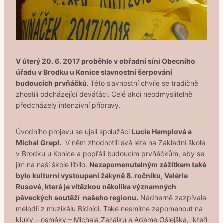
V úterý 20. 6. 2017 proběhlo v obřadní síni Obecního
úřadu v Brodku u Konice slavnostní šerpování
budoucích prvňáčků.
Této slavnostní chvíle se tradičně
zhostili odcházející deváťáci. Celé akci neodmyslitelně
předcházely intenzivní přípravy.
Úvodního projevu se ujali spolužáci
Lucie Hamplová a
Michal Grepl.
V něm zhodnotili svá léta na Základní škole
v Brodku u Konice a popřáli budoucím prvňáčkům, aby se
jim na naší škole líbilo.
Nezapomenutelným zážitkem také
bylo kulturní vystoupení žákyně 8. ročníku, Valérie
Rusové, která je vítězkou několika významných
pěveckých soutěží našeho regionu.
Nádherně zazpívala
melodii z muzikálu Bídníci. Také nesmíme zapomenout na
kluky – osmáky – Michala Zahálku a Adama Ošlejška, kteří