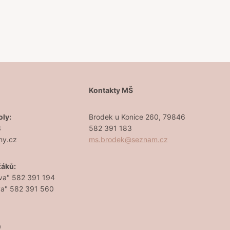
Š
Kontakty MŠ
oly:
Brodek u Konice 260, 79846
3
582 391 183
ny.cz
ms.brodek@seznam.cz
žáků:
va" 582 391 194
va" 582 391 560
0