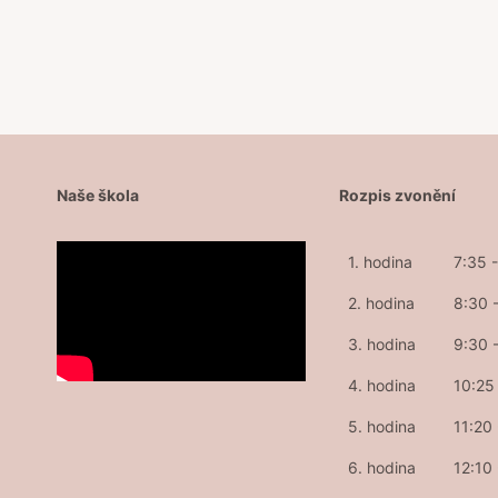
příspěvek
Naše škola
Rozpis zvonění
1. hodina
7:35 
2. hodina
8:30 
3. hodina
9:30 
4. hodina
10:25 
5. hodina
11:20
6. hodina
12:10