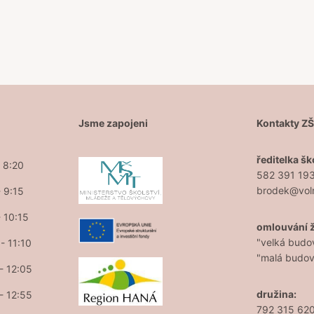
Jsme zapojeni
Kontakty Z
ředitelka šk
- 8:20
582 391 19
brodek@vol
- 9:15
- 10:15
omlouvání 
"velká budo
- 11:10
"malá budo
 - 12:05
družina:
 - 12:55
792 315 62