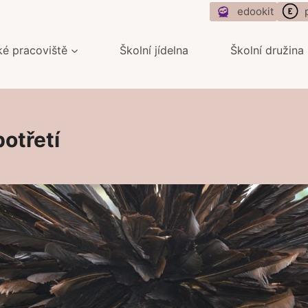
edookit
ké pracoviště
Školní jídelna
Školní družina
otřetí