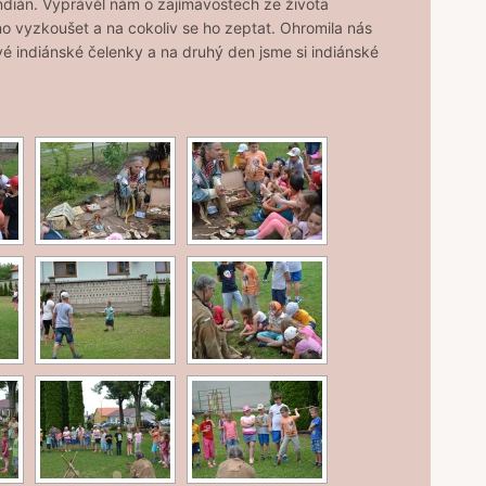
ndián. Vyprávěl nám o zajímavostech ze života
no vyzkoušet a na cokoliv se ho zeptat. Ohromila nás
vé indiánské čelenky a na druhý den jsme si indiánské