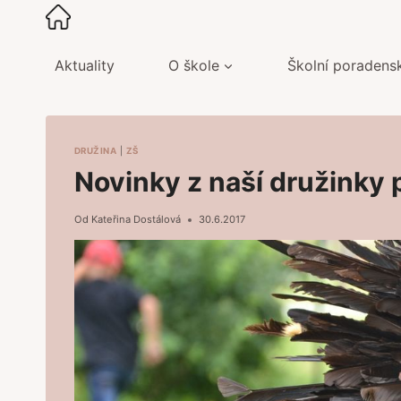
Přeskočit
na
obsah
Aktuality
O škole
Školní poradens
DRUŽINA
|
ZŠ
Novinky z naší družinky p
Od
Kateřina Dostálová
30.6.2017