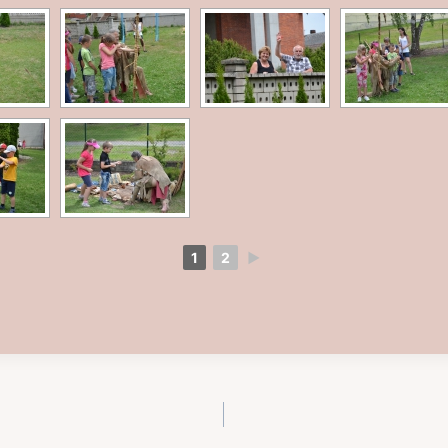
1
2
►