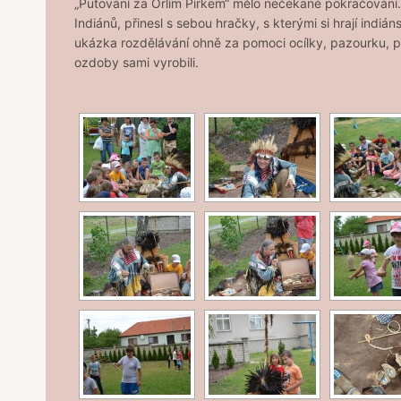
„Putování za Orlím Pírkem“ mělo nečekané pokračování.
Indiánů, přinesl s sebou hračky, s kterými si hrají indi
ukázka rozdělávání ohně za pomoci ocílky, pazourku, pr
ozdoby sami vyrobili.