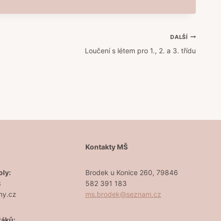
DALŠÍ
Loučení s létem pro 1., 2. a 3. třídu
Š
Kontakty MŠ
oly:
Brodek u Konice 260, 79846
3
582 391 183
ny.cz
ms.brodek@seznam.cz
žáků: