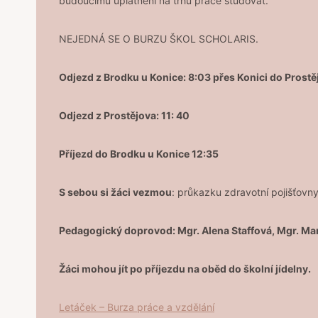
budoucímu uplatnění na trhu práce studovat.
NEJEDNÁ SE O BURZU ŠKOL SCHOLARIS.
Odjezd z Brodku u Konice: 8:03 přes Konici do Prostě
Odjezd z Prostějova: 11: 40
Příjezd do Brodku u Konice 12:35
S sebou si žáci vezmou
: průkazku zdravotní pojišťovn
Pedagogický doprovod: Mgr. Alena Staffová, Mgr. Ma
Žáci mohou jít po příjezdu na oběd do školní jídelny.
Letáček – Burza práce a vzdělání