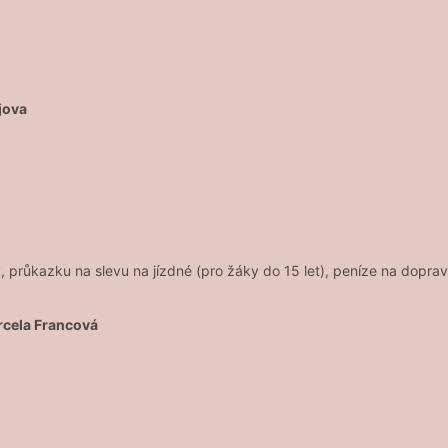
jova
y, průkazku na slevu na jízdné (pro žáky do 15 let), peníze na dop
rcela Francová