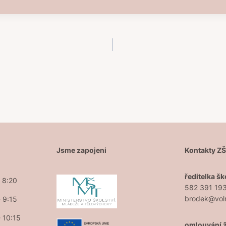
Jsme zapojeni
Kontakty Z
ředitelka šk
- 8:20
582 391 19
brodek@vol
- 9:15
- 10:15
omlouvání 