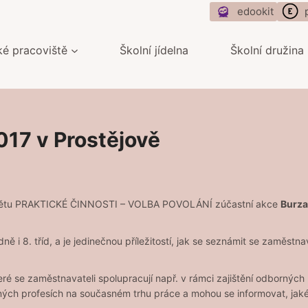
edookit
ké pracoviště
Školní jídelna
Školní družina
017 v Prostějově
ětu PRAKTICKÉ ČINNOSTI – VOLBA POVOLÁNÍ zúčastní akce
Burza
ně i 8. tříd, a je jedinečnou příležitostí, jak se seznámit se zaměstn
eré se zaměstnavateli spolupracují např. v rámci zajištění odbornýc
aných profesích na současném trhu práce a mohou se informovat, jak