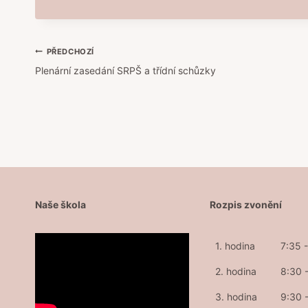
Navigace
PŘEDCHOZÍ
Plenární zasedání SRPŠ a třídní schůzky
pro
příspěvek
Naše škola
Rozpis zvonění
1. hodina
7:35 
2. hodina
8:30 
3. hodina
9:30 