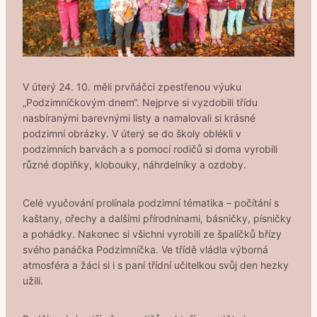
V úterý 24. 10. měli prvňáčci zpestřenou výuku
„Podzimníčkovým dnem“. Nejprve si vyzdobili třídu
nasbíranými barevnými listy a namalovali si krásné
podzimní obrázky. V úterý se do školy oblékli v
podzimních barvách a s pomocí rodičů si doma vyrobili
různé doplňky, klobouky, náhrdelníky a ozdoby.
Celé vyučování prolínala podzimní tématika – počítání s
kaštany, ořechy a dalšími přírodninami, básničky, písničky
a pohádky. Nakonec si všichni vyrobili ze špalíčků břízy
svého panáčka Podzimníčka. Ve třídě vládla výborná
atmosféra a žáci si i s paní třídní učitelkou svůj den hezky
užili.