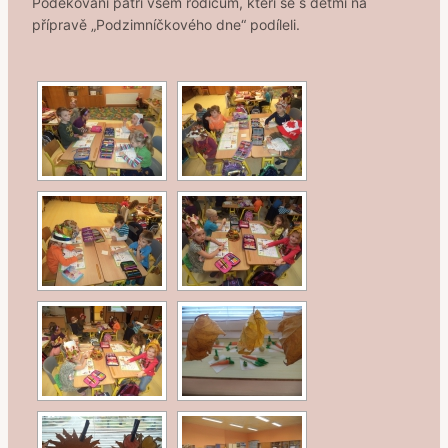
Poděkování patří všem rodičům, kteří se s dětmi na
přípravě „Podzimníčkového dne“ podíleli.