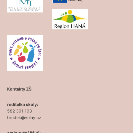
Kontakty ZŠ
ředitelka školy:
582 391 193
brodek@volny.cz
omlouvání žáků: