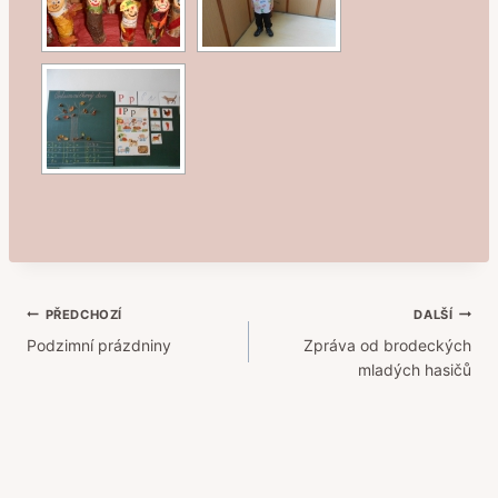
Navigace
PŘEDCHOZÍ
DALŠÍ
Podzimní prázdniny
Zpráva od brodeckých
pro
mladých hasičů
příspěvek