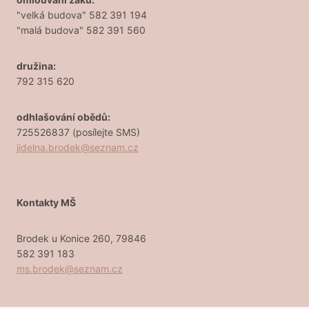
"velká budova" 582 391 194
"malá budova" 582 391 560
družina:
792 315 620
odhlašování obědů:
725526837 (posílejte SMS)
jidelna.brodek@seznam.cz
Kontakty MŠ
Brodek u Konice 260, 79846
582 391 183
ms.brodek@seznam.cz