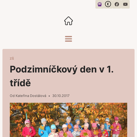
Přeskočit
na
obsah
ZŠ
Podzimníčkový den v 1.
třídě
Od
Kateřina Dostálová
30.10.2017