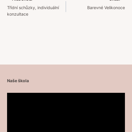
Navigace
Třídní schůzky, individuální
Barevné Velikonoce
pro
konzultace
příspěvek
Naše škola