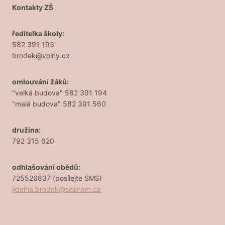
Kontakty ZŠ
ředitelka školy:
582 391 193
brodek@volny.cz
omlouvání žáků:
"velká budova" 582 391 194
"malá budova" 582 391 560
družina:
792 315 620
odhlašování obědů:
725526837 (posílejte SMS)
jidelna.brodek@seznam.cz