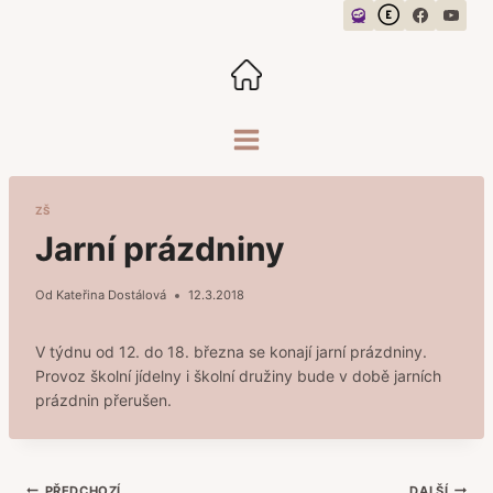
Přeskočit
na
obsah
ZŠ
Jarní prázdniny
Od
Kateřina Dostálová
12.3.2018
V týdnu od 12. do 18. března se konají jarní prázdniny.
Provoz školní jídelny i školní družiny bude v době jarních
prázdnin přerušen.
PŘEDCHOZÍ
DALŠÍ