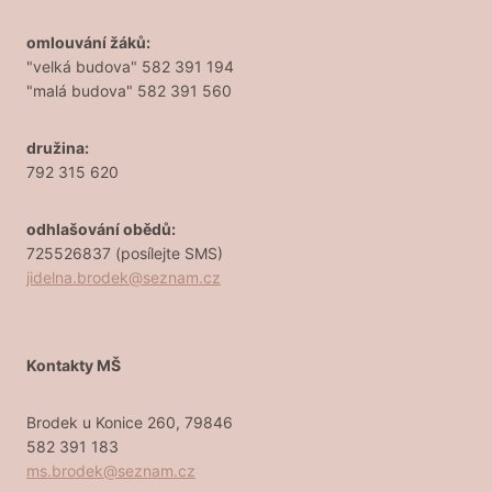
omlouvání žáků:
"velká budova" 582 391 194
"malá budova" 582 391 560
družina:
792 315 620
odhlašování obědů:
725526837 (posílejte SMS)
jidelna.brodek@seznam.cz
Kontakty MŠ
Brodek u Konice 260, 79846
582 391 183
ms.brodek@seznam.cz