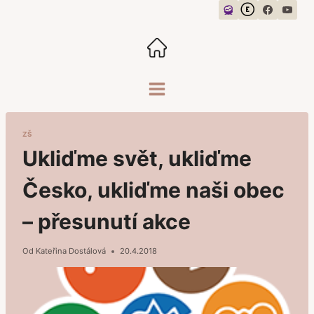
Přeskočit
na
obsah
ZŠ
Ukliďme svět, ukliďme
Česko, ukliďme naši obec
– přesunutí akce
Od
Kateřina Dostálová
20.4.2018