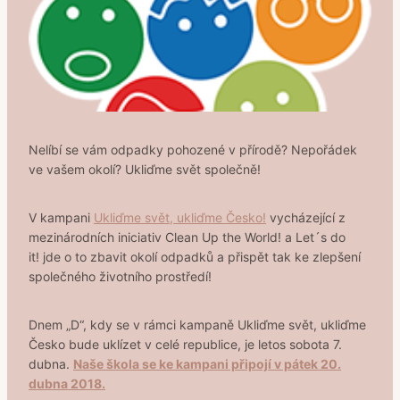
Nelíbí se vám odpadky pohozené v přírodě? Nepořádek
ve vašem okolí? Ukliďme svět společně!
V kampani
Ukliďme svět, ukliďme Česko!
vycházející z
mezinárodních iniciativ Clean Up the World! a Let´s do
it! jde o to zbavit okolí odpadků a přispět tak ke zlepšení
společného životního prostředí!
Dnem „D“, kdy se v rámci kampaně Ukliďme svět, ukliďme
Česko bude uklízet v celé republice, je letos sobota 7.
dubna.
Naše škola se ke kampani připojí v pátek 20.
dubna 2018.