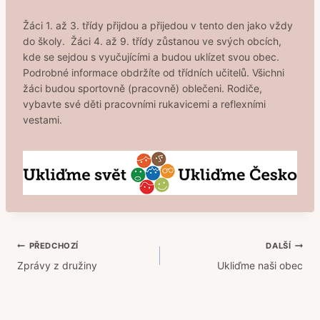
Žáci 1. až 3. třídy přijdou a přijedou v tento den jako vždy
do školy. Žáci 4. až 9. třídy zůstanou ve svých obcích,
kde se sejdou s vyučujícími a budou uklízet svou obec.
Podrobné informace obdržíte od třídních učitelů. Všichni
žáci budou sportovně (pracovně) oblečeni. Rodiče,
vybavte své děti pracovními rukavicemi a reflexními
vestami.
Navigace
PŘEDCHOZÍ
DALŠÍ
Zprávy z družiny
Ukliďme naši obec
pro
příspěvek