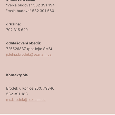
"velká budova" 582 391 194
"malá budova" 582 391 560
družina:
792 315 620
odhlašování obědů:
725526837 (posílejte SMS)
jidelna.brodek@seznam.cz
Kontakty MŠ
Brodek u Konice 260, 79846
582 391 183
ms.brodek@seznam.cz