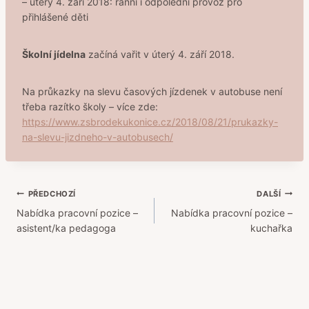
– úterý 4. září 2018: ranní i odpolední provoz pro
přihlášené děti
Školní jídelna
začíná vařit v úterý 4. září 2018.
Na průkazky na slevu časových jízdenek v autobuse není
třeba razítko školy – více zde:
https://www.zsbrodekukonice.cz/2018/08/21/prukazky-
na-slevu-jizdneho-v-autobusech/
Navigace
PŘEDCHOZÍ
DALŠÍ
Nabídka pracovní pozice –
Nabídka pracovní pozice –
pro
asistent/ka pedagoga
kuchařka
příspěvek