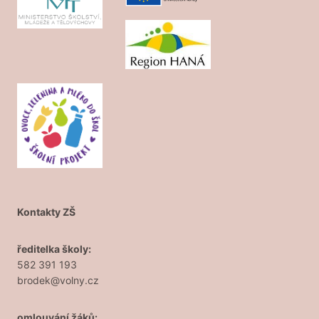
Kontakty ZŠ
ředitelka školy:
582 391 193
brodek@volny.cz
omlouvání žáků: