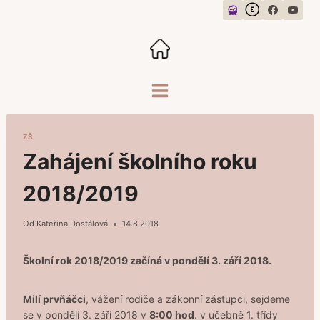
Přeskočit
na
obsah
ZŠ
Zahájení školního roku
2018/2019
Od
Kateřina Dostálová
14.8.2018
Školní rok 2018/2019 začíná v pondělí 3. září 2018.
Milí prvňáčci
, vážení rodiče a zákonní zástupci, sejdeme
se v pondělí 3. září 2018 v
8:00 hod
. v učebně 1. třídy