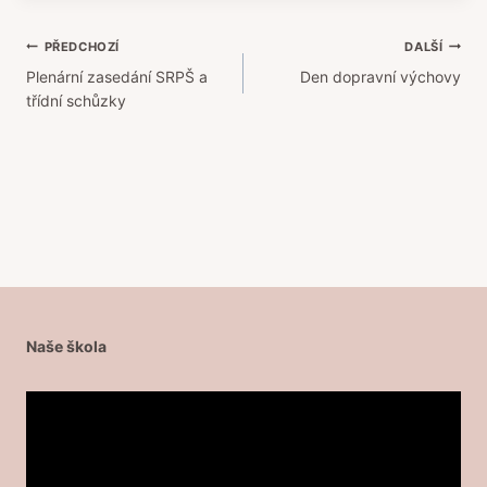
Navigace
PŘEDCHOZÍ
DALŠÍ
Plenární zasedání SRPŠ a
Den dopravní výchovy
pro
třídní schůzky
příspěvek
Naše škola