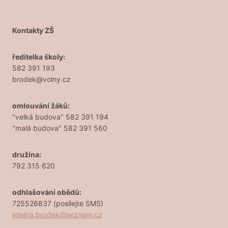
Kontakty ZŠ
ředitelka školy:
582 391 193
brodek@volny.cz
omlouvání žáků:
"velká budova" 582 391 194
"malá budova" 582 391 560
družina:
792 315 620
odhlašování obědů:
725526837 (posílejte SMS)
jidelna.brodek@seznam.cz