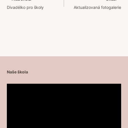
Navigace
Divadélko pro školy
Aktualizovaná fotogalerie
pro
příspěvek
Naše škola