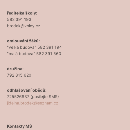
ředitelka školy:
582 391 193
brodek@volny.cz
omlouvání žáků:
"velká budova" 582 391 194
"malá budova" 582 391 560
družina:
792 315 620
odhlašování obědů:
725526837 (posílejte SMS)
jidelna.brodek@seznam.cz
Kontakty MŠ