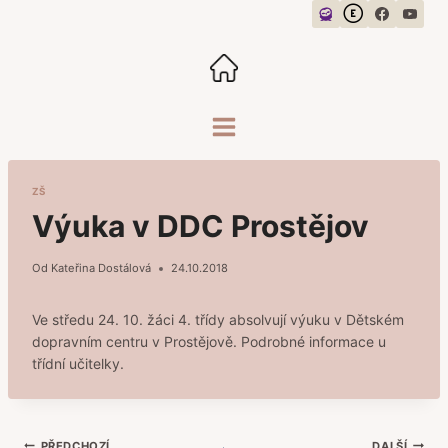
Přeskočit
na
obsah
ZŠ
Výuka v DDC Prostějov
Od
Kateřina Dostálová
24.10.2018
Ve středu 24. 10. žáci 4. třídy absolvují výuku v Dětském
dopravním centru v Prostějově. Podrobné informace u
třídní učitelky.
PŘEDCHOZÍ
DALŠÍ