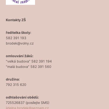
Kontakty ZŠ
ředitelka školy:
582 391 193
brodek@volny.cz
omlouvání žáků:
"velká budova" 582 391 194
"malá budova" 582 391 560
družina:
792 315 620
odhlašování obědů:
725526837 (posílejte SMS)
jidelna.brodek@seznam.cz