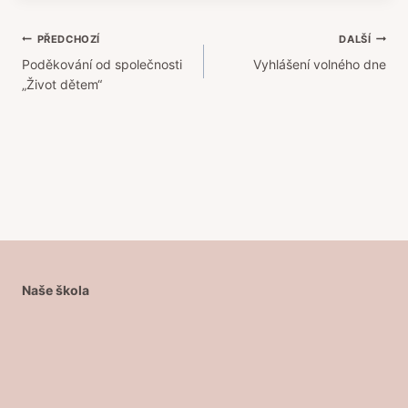
Navigace
PŘEDCHOZÍ
DALŠÍ
Poděkování od společnosti
Vyhlášení volného dne
pro
„Život dětem“
příspěvek
Naše škola