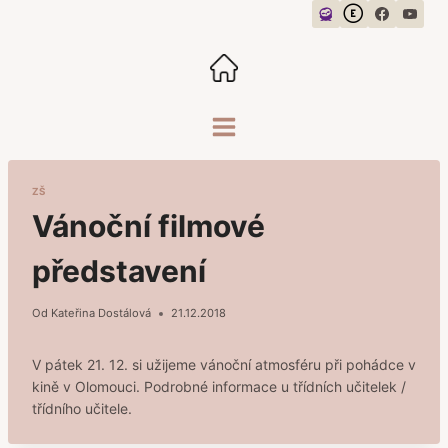
Přeskočit
na
obsah
ZŠ
Vánoční filmové
představení
Od
Kateřina Dostálová
21.12.2018
V pátek 21. 12. si užijeme vánoční atmosféru při pohádce v
kině v Olomouci. Podrobné informace u třídních učitelek /
třídního učitele.