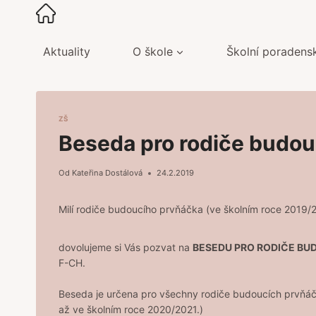
Přeskočit
na
obsah
Aktuality
O škole
Školní poradens
ZŠ
Beseda pro rodiče budo
Od
Kateřina Dostálová
24.2.2019
Milí rodiče budoucího prvňáčka (ve školním roce 2019/
dovolujeme si Vás pozvat na
BESEDU PRO RODIČE B
F-CH.
Beseda je určena pro všechny rodiče budoucích prvňáčků,
až ve školním roce 2020/2021.)