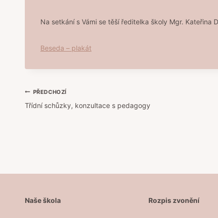
Na setkání s Vámi se těší ředitelka školy Mgr. Kateřina
Beseda – plakát
Navigace
PŘEDCHOZÍ
Třídní schůzky, konzultace s pedagogy
pro
příspěvek
Naše škola
Rozpis zvonění