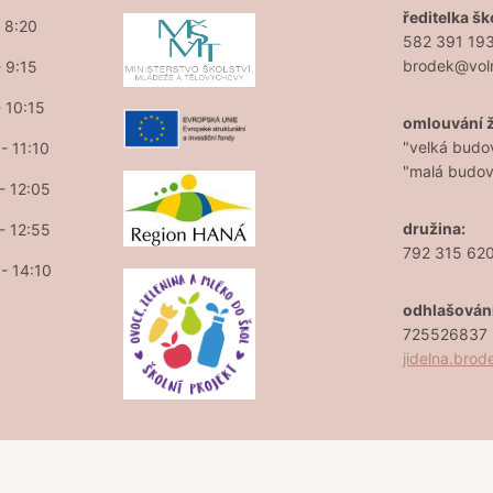
ředitelka šk
- 8:20
582 391 19
brodek@vol
- 9:15
- 10:15
omlouvání 
"velká budo
- 11:10
"malá budo
 - 12:05
družina:
 - 12:55
792 315 62
 - 14:10
odhlašován
725526837 (
jidelna.bro