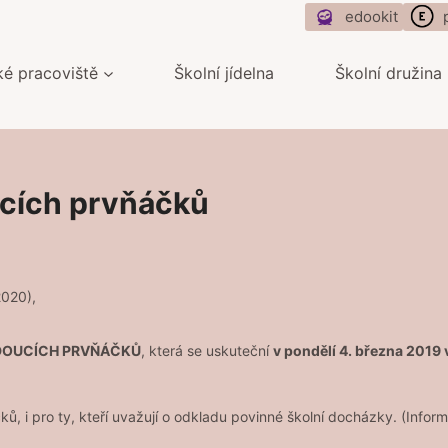
edookit
ké pracoviště
Školní jídelna
Školní družina
ucích prvňáčků
2020),
UDOUCÍCH PRVŇÁČKŮ
, která se uskuteční
v pondělí 4. března 2019 
 i pro ty, kteří uvažují o odkladu povinné školní docházky. (Inform