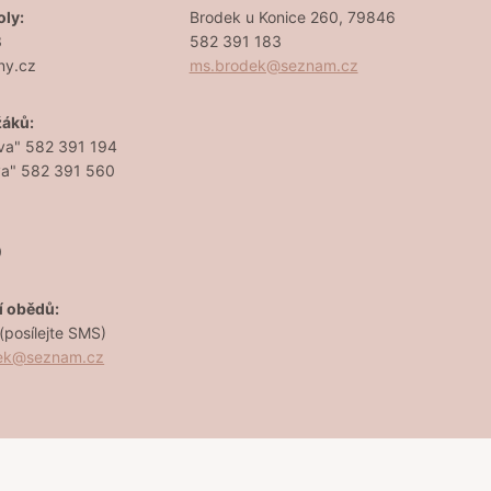
oly:
Brodek u Konice 260, 79846
3
582 391 183
ny.cz
ms.brodek@seznam.cz
žáků:
va" 582 391 194
va" 582 391 560
0
í obědů:
posílejte SMS)
dek@seznam.cz