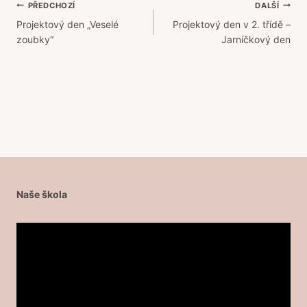
Navigace
PŘEDCHOZÍ
DALŠÍ
Projektový den „Veselé
Projektový den v 2. třídě –
pro
zoubky“
Jarníčkový den
příspěvek
Naše škola