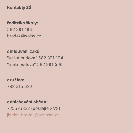
Kontakty ZŠ
ředitelka školy:
582 391 193
brodek@volny.cz
omlouvání žáků:
"velká budova" 582 391 194
"malá budova" 582 391 560
družina:
792 315 620
odhlašování obědů:
725526837 (posílejte SMS)
jidelna.brodek@seznam.cz