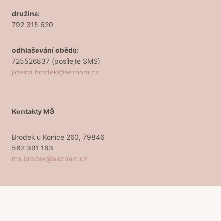
družina:
792 315 620
odhlašování obědů:
725526837 (posílejte SMS)
jidelna.brodek@seznam.cz
Kontakty MŠ
Brodek u Konice 260, 79846
582 391 183
ms.brodek@seznam.cz