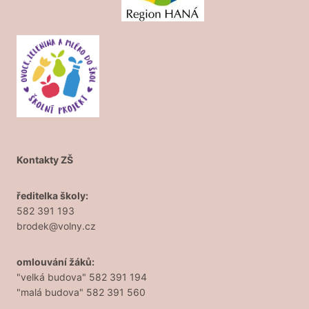
Kontakty ZŠ
ředitelka školy:
582 391 193
brodek@volny.cz
omlouvání žáků:
"velká budova" 582 391 194
"malá budova" 582 391 560