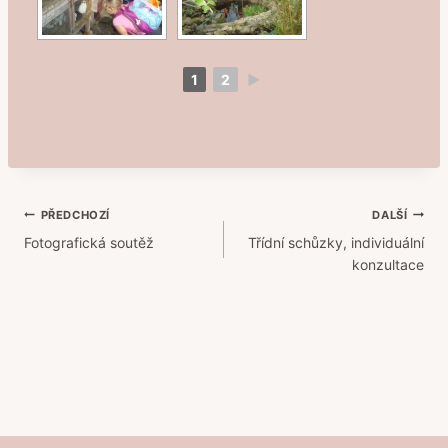
1
2
►
Navigace
PŘEDCHOZÍ
DALŠÍ
Fotografická soutěž
Třídní schůzky, individuální
pro
konzultace
příspěvek