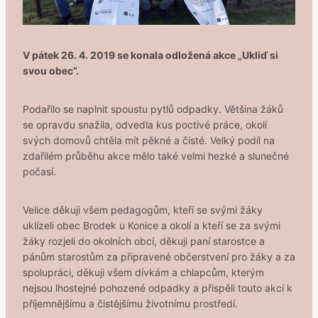
V pátek 26. 4. 2019 se konala odložená akce „Ukliď si
svou obec“.
Podařilo se naplnit spoustu pytlů odpadky. Většina žáků
se opravdu snažila, odvedla kus poctivé práce, okolí
svých domovů chtěla mít pěkné a čisté. Velký podíl na
zdařilém průběhu akce mělo také velmi hezké a slunečné
počasí.
Velice děkuji všem pedagogům, kteří se svými žáky
uklízeli obec Brodek u Konice a okolí a kteří se za svými
žáky rozjeli do okolních obcí, děkuji paní starostce a
pánům starostům za připravené občerstvení pro žáky a za
spolupráci, děkuji všem dívkám a chlapcům, kterým
nejsou lhostejné pohozené odpadky a přispěli touto akcí k
příjemnějšímu a čistějšímu životnímu prostředí.