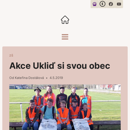
Přeskočit
na
obsah
ZŠ
Akce Ukliď si svou obec
Od
Kateřina Dostálová
4.5.2019