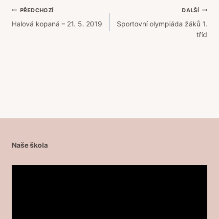
Navigace
PŘEDCHOZÍ
DALŠÍ
Halová kopaná – 21. 5. 2019
Sportovní olympiáda žáků 1.
pro
tříd
příspěvek
Naše škola