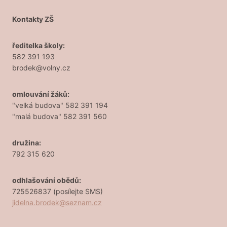
Kontakty ZŠ
ředitelka školy:
582 391 193
brodek@volny.cz
omlouvání žáků:
"velká budova" 582 391 194
"malá budova" 582 391 560
družina:
792 315 620
odhlašování obědů:
725526837 (posílejte SMS)
jidelna.brodek@seznam.cz