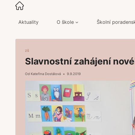
Přeskočit
na
obsah
Aktuality
O škole
Školní poradens
ZŠ
Slavnostní zahájení nov
Od
Kateřina Dostálová
9.9.2019