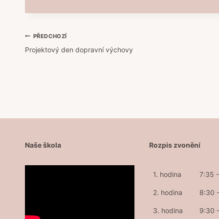
Navigace
PŘEDCHOZÍ
Projektový den dopravní výchovy
pro
příspěvek
Naše škola
Rozpis zvonění
1. hodina
7:35 
2. hodina
8:30 
3. hodina
9:30 