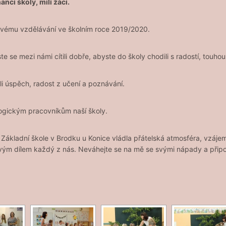
nci školy, milí žáci.
k novému vzdělávání ve školním roce 2019/2020.
te se mezi námi cítili dobře, abyste do školy chodili s radostí, touh
ali úspěch, radost z učení a poznávání.
ogickým pracovníkům naší školy.
ší Základní škole v Brodku u Konice vládla přátelská atmosféra, vzáj
vým dílem každý z nás. Neváhejte se na mě se svými nápady a připo