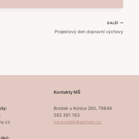
DALŠÍ
Projektový den dopravní výchovy
Š
Kontakty MŠ
oly:
Brodek u Konice 260, 79846
3
582 391 183
ny.cz
ms.brodek@seznam.cz
žáků: