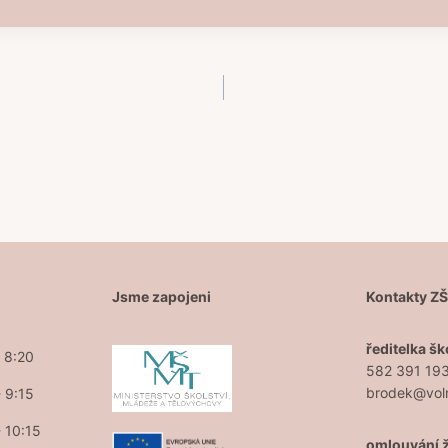
Jsme zapojeni
Kontakty Z
ředitelka šk
- 8:20
582 391 19
brodek@vol
- 9:15
- 10:15
omlouvání 