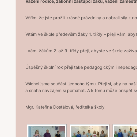
Vážení rodiče, zákonní zástupci žáků, vážení zaměstna
Věřím, že jste prožili krásné prázdniny a nabrali síly 
Vítám ve škole především žáky 1. třídy – přeji vám, abys
I vám, žákům 2. až 9. třídy přeji, abyste ve škole zažív
Úspěšný školní rok přeji také pedagogickým i nepedag
Všichni jsme součástí jednoho týmu. Přeji si, aby na na
a snaha navzájem si pomáhat. A k tomu může přispět s
Mgr. Kateřina Dostálová, ředitelka školy