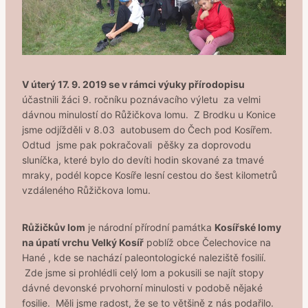
V úterý 17. 9. 2019 se v rámci výuky přírodopisu
účastnili žáci 9. ročníku poznávacího výletu za velmi
dávnou minulostí do Růžičkova lomu. Z Brodku u Konice
jsme odjížděli v 8.03 autobusem do Čech pod Kosířem.
Odtud jsme pak pokračovali pěšky za doprovodu
sluníčka, které bylo do devíti hodin skované za tmavé
mraky, podél kopce Kosíře lesní cestou do šest kilometrů
vzdáleného Růžičkova lomu.
Růžičkův lom
je národní přírodní památka
Kosířské lomy
na úpatí vrchu Velký Kosíř
poblíž obce Čelechovice na
Hané , kde se nachází paleontologické naleziště fosilií.
Zde jsme si prohlédli celý lom a pokusili se najít stopy
dávné devonské prvohorní minulosti v podobě nějaké
fosilie. Měli jsme radost, že se to většině z nás podařilo.