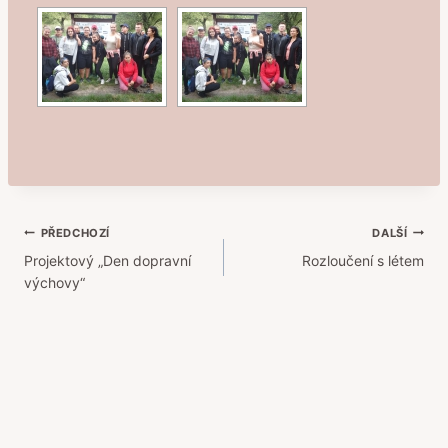
Navigace
PŘEDCHOZÍ
DALŠÍ
Projektový „Den dopravní
Rozloučení s létem
pro
výchovy“
příspěvek