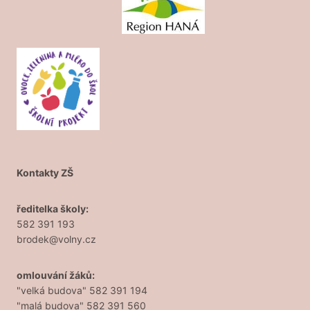
Kontakty ZŠ
ředitelka školy:
582 391 193
brodek@volny.cz
omlouvání žáků:
"velká budova" 582 391 194
"malá budova" 582 391 560