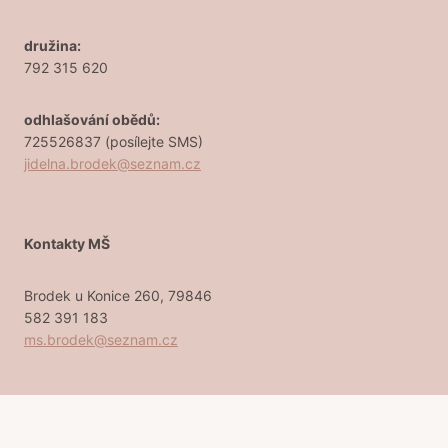
družina:
792 315 620
odhlašování obědů:
725526837 (posílejte SMS)
jidelna.brodek@seznam.cz
Kontakty MŠ
Brodek u Konice 260, 79846
582 391 183
ms.brodek@seznam.cz