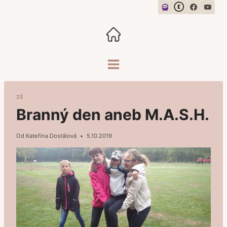
Přeskočit
na
obsah
ZŠ
Branný den aneb M.A.S.H.
Od
Kateřina Dostálová
5.10.2019