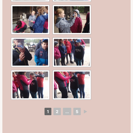
1
2
...
5
►