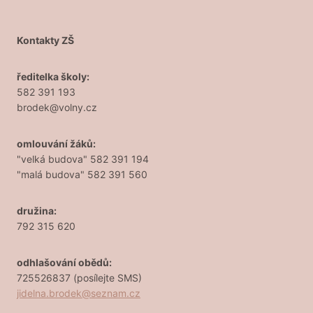
Kontakty ZŠ
ředitelka školy:
582 391 193
brodek@volny.cz
omlouvání žáků:
"velká budova" 582 391 194
"malá budova" 582 391 560
družina:
792 315 620
odhlašování obědů:
725526837 (posílejte SMS)
jidelna.brodek@seznam.cz