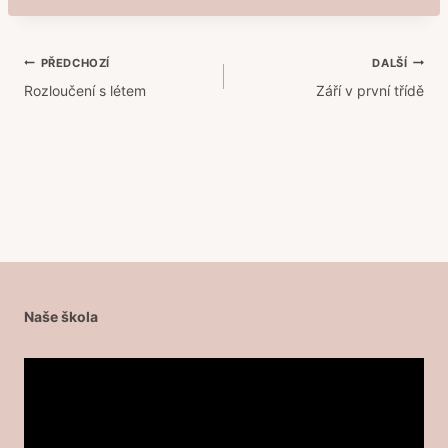
Navigace
PŘEDCHOZÍ
DALŠÍ
Rozloučení s létem
Září v první třídě
pro
příspěvek
Naše škola