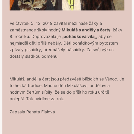
Ve čtvrtek 5. 12. 2019 zavítal mezi naše žáky a
zaměstnance školy hodný
Mikuláš s anděly a čerty
, žáky
8. ročníku. Doprovázela je „
pohádková víla
„, aby se
nejmladší děti příliš nebály. Děti pohádkovým bytostem
zpívaly písničky, přednášely básničky. Za svůj výkon
dostaly sladkou odměnu.
Mikuláš, anděl a čert jsou předzvěstí blížících se Vánoc. Je
to hezká tradice. Mnohé děti Mikulášovi, andělovi a
hodným čertům slíbily, že se do příštího roku určitě
polepší. Tak uvidíme za rok.
Zapsala Renata Fialová