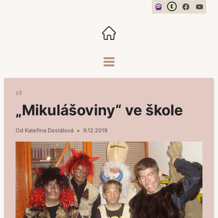
Přeskočit
na
obsah
ZŠ
„Mikulášoviny“ ve škole
Od
Kateřina Dostálová
9.12.2019