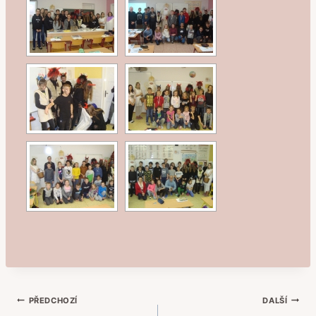
Navigace
PŘEDCHOZÍ
DALŠÍ