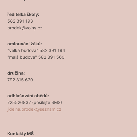
ředitelka školy:
582 391 193
brodek@volny.cz
omlouvání žáků:
"velká budova" 582 391 194
"malá budova" 582 391 560
družina:
792 315 620
odhlašování obědů:
725526837 (posílejte SMS)
jidelna.brodek@seznam.cz
Kontakty MŠ