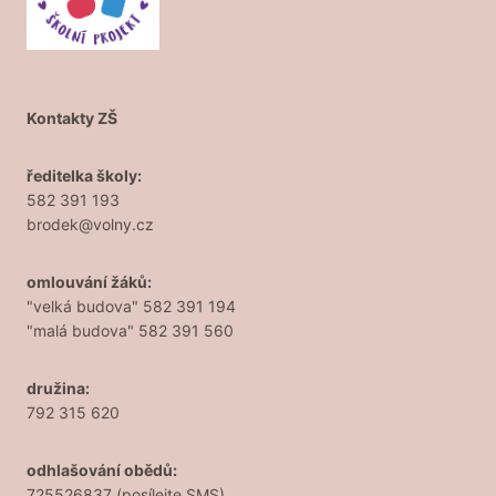
Kontakty ZŠ
ředitelka školy:
582 391 193
brodek@volny.cz
omlouvání žáků:
"velká budova" 582 391 194
"malá budova" 582 391 560
družina:
792 315 620
odhlašování obědů:
725526837 (posílejte SMS)