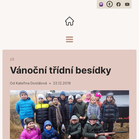
Přeskočit
na
obsah
ZŠ
Vánoční třídní besídky
Od
Kateřina Dostálová
22.12.2019