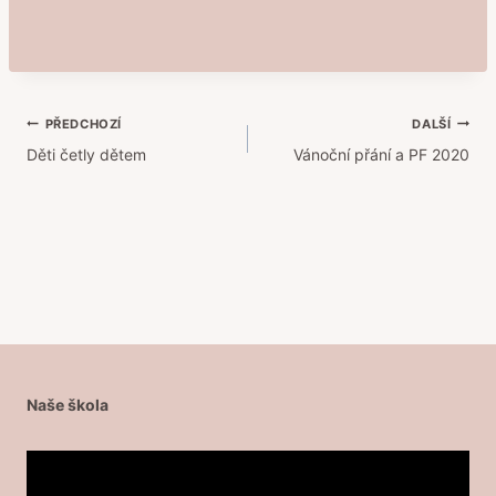
Navigace
PŘEDCHOZÍ
DALŠÍ
Děti četly dětem
Vánoční přání a PF 2020
pro
příspěvek
Naše škola