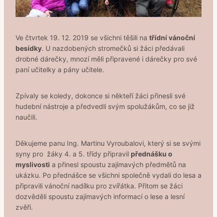
Ve čtvrtek 19. 12. 2019 se všichni těšili na
třídní vánoční
besídky
. U nazdobených stromečků si žáci předávali
drobné dárečky, mnozí měli připravené i dárečky pro své
paní učitelky a pány učitele.
Zpívaly se koledy, dokonce si někteří žáci přinesli své
hudební nástroje a předvedli svým spolužákům, co se již
naučili.
Děkujeme panu Ing. Martinu Vyroubalovi, který si se svými
syny pro žáky 4. a 5. třídy připravil
přednášku o
myslivosti
a přinesl spoustu zajímavých předmětů na
ukázku. Po přednášce se všichni společně vydali do lesa a
připravili vánoční nadílku pro zvířátka. Přitom se žáci
dozvěděli spoustu zajímavých informací o lese a lesní
zvěři.