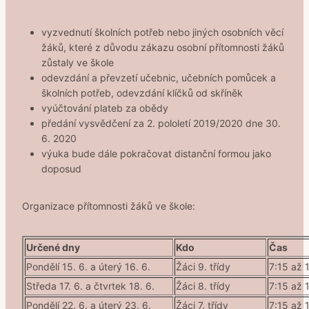
vyzvednutí školních potřeb nebo jiných osobních věcí
žáků, které z důvodu zákazu osobní přítomnosti žáků
zůstaly ve škole
odevzdání a převzetí učebnic, učebních pomůcek a
školních potřeb, odevzdání klíčků od skříněk
vyúčtování plateb za obědy
předání vysvědčení za 2. pololetí 2019/2020 dne 30.
6. 2020
výuka bude dále pokračovat distanční formou jako
doposud
Organizace přítomnosti žáků ve škole:
Určené dny
Kdo
Čas
Pondělí 15. 6. a úterý 16. 6.
Žáci 9. třídy
7:15 až 
Středa 17. 6. a čtvrtek 18. 6.
Žáci 8. třídy
7:15 až 
Pondělí 22. 6. a úterý 23. 6.
Žáci 7. třídy
7:15 až 