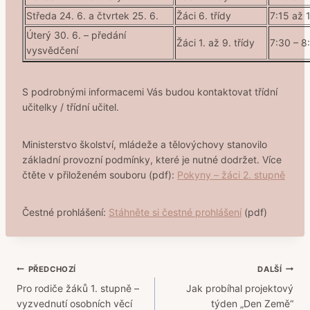
Středa 24. 6. a čtvrtek 25. 6.
Žáci 6. třídy
7:15 až 
Úterý 30. 6. – předání
Žáci 1. až 9. třídy
7:30 – 8
vysvědčení
S podrobnými informacemi Vás budou kontaktovat třídní
učitelky / třídní učitel.
Ministerstvo školství, mládeže a tělovýchovy stanovilo
základní provozní podmínky, které je nutné dodržet. Více
čtěte v přiloženém souboru (pdf):
Pokyny – žáci 2. stupně
Čestné prohlášení:
Stáhněte si čestné prohlášení
(pdf)
Navigace
PŘEDCHOZÍ
DALŠÍ
Pro rodiče žáků 1. stupně –
Jak probíhal projektový
pro
vyzvednutí osobních věcí
týden „Den Země“