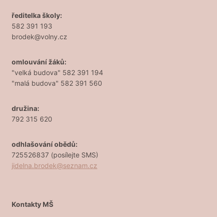
ředitelka školy:
582 391 193
brodek@volny.cz
omlouvání žáků:
"velká budova" 582 391 194
"malá budova" 582 391 560
družina:
792 315 620
odhlašování obědů:
725526837 (posílejte SMS)
jidelna.brodek@seznam.cz
Kontakty MŠ