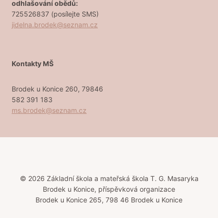
odhlašování obědů:
725526837 (posílejte SMS)
jidelna.brodek@seznam.cz
Kontakty MŠ
Brodek u Konice 260, 79846
582 391 183
ms.brodek@seznam.cz
© 2026 Základní škola a mateřská škola T. G. Masaryka
Brodek u Konice, příspěvková organizace
Brodek u Konice 265, 798 46 Brodek u Konice