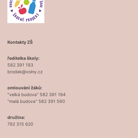
Kontakty ZŠ
ředitelka školy:
582 391 193
brodek@volny.cz
omlouvání žáků:
"velká budova" 582 391 194
"malá budova" 582 391 560
družina:
792 315 620