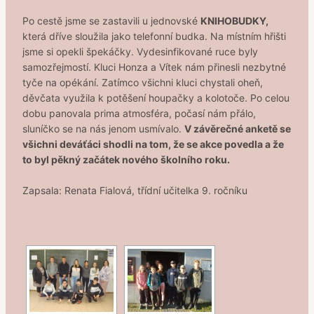
Po cestě jsme se zastavili u jednovské
KNIHOBUDKY,
která dříve sloužila jako telefonní budka. Na místním hřišti
jsme si opekli špekáčky. Vydesinfikované ruce byly
samozřejmostí. Kluci Honza a Vítek nám přinesli nezbytné
tyče na opékání. Zatímco všichni kluci chystali oheň,
děvčata využila k potěšení houpačky a kolotoče. Po celou
dobu panovala prima atmosféra, počasí nám přálo,
sluníčko se na nás jenom usmívalo.
V závěrečné anketě se
všichni deváťáci shodli na tom, že se akce povedla a že
to byl pěkný začátek nového školního roku.
Zapsala: Renata Fialová, třídní učitelka 9. ročníku