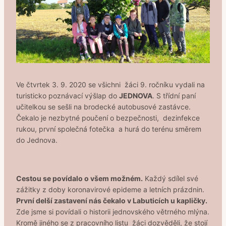
Ve čtvrtek 3. 9. 2020 se všichni žáci 9. ročníku vydali na
turisticko poznávací výšlap do
JEDNOVA
. S třídní paní
učitelkou se sešli na brodecké autobusové zastávce.
Čekalo je nezbytné poučení o bezpečnosti, dezinfekce
rukou, první společná fotečka a hurá do terénu směrem
do Jednova.
Cestou se povídalo o všem možném.
Každý sdílel své
zážitky z doby koronavirové epideme a letních prázdnin.
První delší zastavení nás čekalo v Labuticích u kapličky.
Zde jsme si povídali o historii jednovského větrného mlýna.
Kromě jiného se z pracovního listu žáci dozvěděli, že stojí