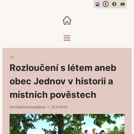
Přeskočit
na
obsah
ZŠ
Rozloučení s létem aneb
obec Jednov v historii a
místních pověstech
Od
Kateřina Dostálová
22.9.2020