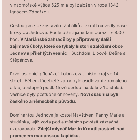
v nadmořské výšce 525 m a byl založen v roce 1842
Ignácem Zápařkou.
Cestou jsme se zastavili u Zahálků a zkratkou vedly naše
kroky do Jednova. Podle plánu jsme tam dorazili v 9.00
hod.
V Mariánské zahradě byly připraveny další
zajímavé úkoly, které se týkaly historie založení obce
Jednov a přilehlých vesnic
– Suchdola, Lipové, Dešné a
Štěpánova.
První osadníci přicházeli kolonizovat místní kraj ve 14.
století. Během třicetileté války bylo osidlování zpomaleno
a kraj postupně pustl. Nové období nastalo v 17. století.
Vesnice byly postupně obnoveny.
Noví osadníci byli
českého a německého původu.
Dominantou Jednova je kostel Navštívení Panny Marie a
studánka, jejíž voda podle místních pověstí zázračně
uzdravovala.
Zdejší mlynář Martin Kroutil postavil nad
pramenem mariánskou kapličku.