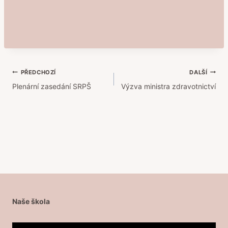
Navigace
PŘEDCHOZÍ
DALŠÍ
Plenární zasedání SRPŠ
Výzva ministra zdravotnictví
pro
příspěvek
Naše škola