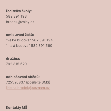
ředitelka školy:
582 391 193
brodek@volny.cz
omlouvání žáků:
"velká budova" 582 391 194
"malá budova" 582 391 560
družina:
792 315 620
odhlašování obědů:
725526837 (posílejte SMS)
jidelna.brodek@seznam.cz
Kontakty MŠ