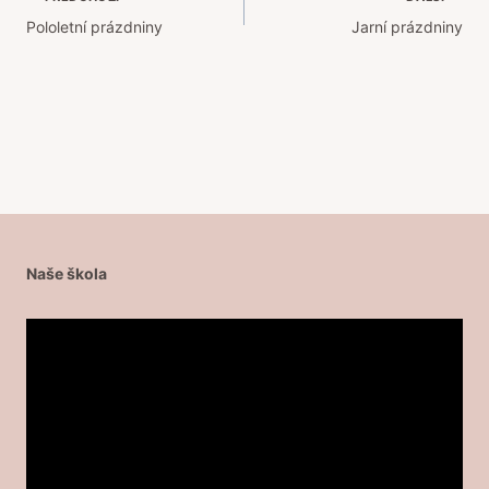
Navigace
Pololetní prázdniny
Jarní prázdniny
pro
příspěvek
Naše škola