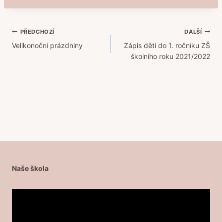
Navigace
PŘEDCHOZÍ
DALŠÍ
Velikonoční prázdniny
Zápis dětí do 1. ročníku ZŠ
pro
školního roku 2021/2022
příspěvek
Naše škola