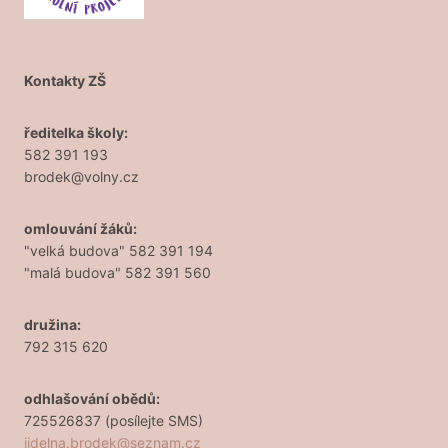
Kontakty ZŠ
ředitelka školy:
582 391 193
brodek@volny.cz
omlouvání žáků:
"velká budova" 582 391 194
"malá budova" 582 391 560
družina:
792 315 620
odhlašování obědů:
725526837 (posílejte SMS)
jidelna.brodek@seznam.cz