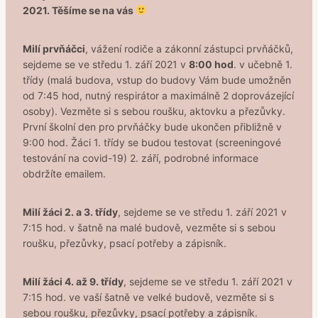
2021. Těšíme se na vás
Milí prvňáčci
, vážení rodiče a zákonní zástupci prvňáčků,
sejdeme se ve středu 1. září 2021 v
8:00 hod
. v učebně 1.
třídy (malá budova, vstup do budovy Vám bude umožněn
od 7:45 hod, nutný respirátor a maximálně 2 doprovázející
osoby). Vezměte si s sebou
roušku, aktovku a přezůvky.
První školní den pro prvňáčky bude ukončen přibližně v
9:00 hod. Žáci 1. třídy se budou testovat (screeningové
testování na covid-19) 2. září, podrobné informace
obdržíte emailem.
Milí žáci 2. a 3. třídy
, sejdeme se ve středu 1. září 2021 v
7:15 hod. v šatně na malé budově, vezměte si s sebou
roušku, přezůvky, psací potřeby a zápisník.
Milí žáci 4. až 9. třídy
, sejdeme se ve středu 1. září 2021 v
7:15 hod. ve vaší šatně ve velké budově, vezměte si s
sebou roušku, přezůvky, psací potřeby a zápisník.