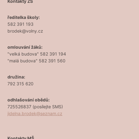
Kontakty ZŠ
ředitelka školy:
582 391 193
brodek@volny.cz
omlouvání žáků:
"velká budova" 582 391 194
"malá budova" 582 391 560
družina:
792 315 620
odhlašování obědů:
725526837 (posílejte SMS)
jidelna.brodek@seznam.cz
Kontakty MŠ