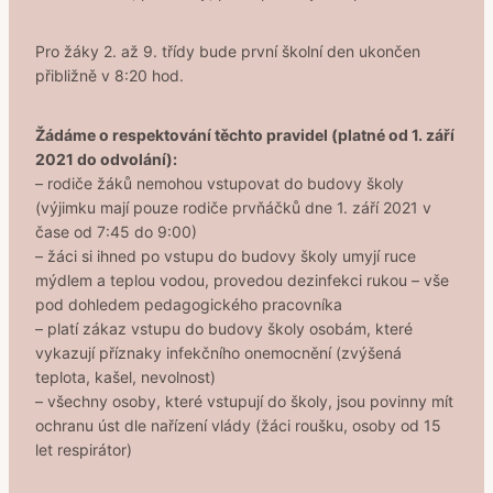
Pro žáky 2. až 9. třídy bude první školní den ukončen
přibližně v 8:20 hod.
Žádáme o respektování těchto pravidel (platné od 1. září
2021 do odvolání):
– rodiče žáků nemohou vstupovat do budovy školy
(výjimku mají pouze rodiče prvňáčků dne 1. září 2021 v
čase od 7:45 do 9:00)
– žáci si ihned po vstupu do budovy školy umyjí ruce
mýdlem a teplou vodou, provedou dezinfekci rukou – vše
pod dohledem pedagogického pracovníka
– platí zákaz vstupu do budovy školy osobám, které
vykazují příznaky infekčního onemocnění (zvýšená
teplota, kašel, nevolnost)
– všechny osoby, které vstupují do školy, jsou povinny mít
ochranu úst dle nařízení vlády (žáci roušku, osoby od 15
let respirátor)