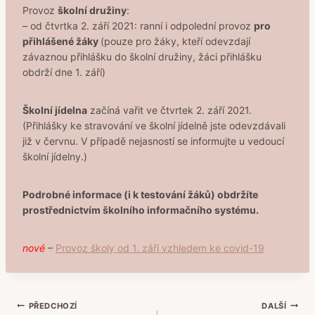
Provoz
školní družiny
:
– od čtvrtka 2. září 2021: ranní i odpolední provoz
pro
přihlášené žáky
(pouze pro žáky, kteří odevzdají
závaznou přihlášku do školní družiny, žáci přihlášku
obdrží dne 1. září)
Školní jídelna
začíná vařit ve čtvrtek 2. září 2021.
(Přihlášky ke stravování ve školní jídelně jste odevzdávali
již v červnu. V případě nejasností se informujte u vedoucí
školní jídelny.)
Podrobné informace (i k testování žáků) obdržíte
prostřednictvím školního informačního systému.
nové
–
Provoz školy od 1. září vzhledem ke covid-19
Navigace
PŘEDCHOZÍ
DALŠÍ