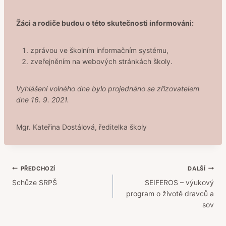
Žáci a rodiče budou o této skutečnosti informováni:
zprávou ve školním informačním systému,
zveřejněním na webových stránkách školy.
Vyhlášení volného dne bylo projednáno se zřizovatelem
dne 16. 9. 2021.
Mgr. Kateřina Dostálová, ředitelka školy
Navigace
PŘEDCHOZÍ
DALŠÍ
Schůze SRPŠ
SEIFEROS – výukový
pro
program o životě dravců a
příspěvek
sov