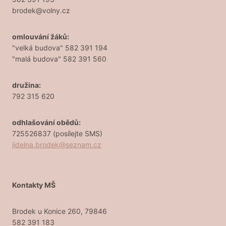
brodek@volny.cz
omlouvání žáků:
"velká budova" 582 391 194
"malá budova" 582 391 560
družina:
792 315 620
odhlašování obědů:
725526837 (posílejte SMS)
jidelna.brodek@seznam.cz
Kontakty MŠ
Brodek u Konice 260, 79846
582 391 183