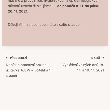
musíme z provozních, hygienických a epidemiologických
důvodů uzavřít školní jídelnu –
od pondělí 8. 11. do pátku
26. 11. 2021.
Děkuji Vám za pochopení této složité situace.
Navigace
PŘEDCHOZÍ
DALŠÍ
Nabídka pracovní pozice –
Vyhlášení volných dnů 18.
pro
učitel/ka AJ, Př + učitel/ka 1.
11. a 19. 11. 2021
příspěvek
stupeň