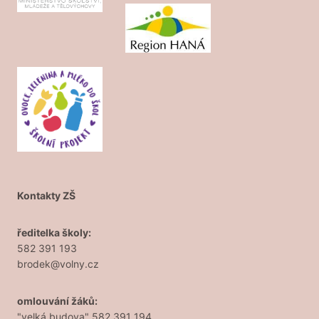
Kontakty ZŠ
ředitelka školy:
582 391 193
brodek@volny.cz
omlouvání žáků:
"velká budova" 582 391 194