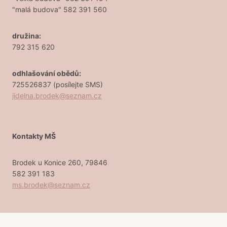
"malá budova" 582 391 560
družina:
792 315 620
odhlašování obědů:
725526837 (posílejte SMS)
jidelna.brodek@seznam.cz
Kontakty MŠ
Brodek u Konice 260, 79846
582 391 183
ms.brodek@seznam.cz