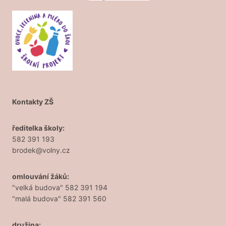
Kontakty ZŠ
ředitelka školy:
582 391 193
brodek@volny.cz
omlouvání žáků:
"velká budova" 582 391 194
"malá budova" 582 391 560
družina: