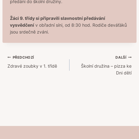
předáni do školní družiny.
Žáci 9. třídy si připravili slavnostní předávání
vysvědčení
v obřadní síni, od 8:30 hod. Rodiče deváťáků
jsou srdečně zváni.
Navigace
PŘEDCHOZÍ
DALŠÍ
Zdravé zoubky v 1. třídě
Školní družina – pizza ke
pro
Dni dětí
příspěvek