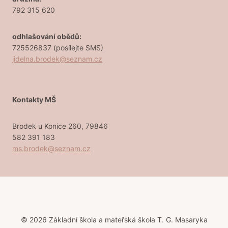
792 315 620
odhlašování obědů:
725526837 (posílejte SMS)
jidelna.brodek@seznam.cz
Kontakty MŠ
Brodek u Konice 260, 79846
582 391 183
ms.brodek@seznam.cz
© 2026 Základní škola a mateřská škola T. G. Masaryka