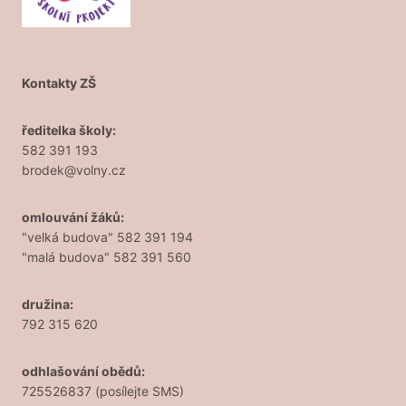
Kontakty ZŠ
ředitelka školy:
582 391 193
brodek@volny.cz
omlouvání žáků:
"velká budova" 582 391 194
"malá budova" 582 391 560
družina:
792 315 620
odhlašování obědů:
725526837 (posílejte SMS)