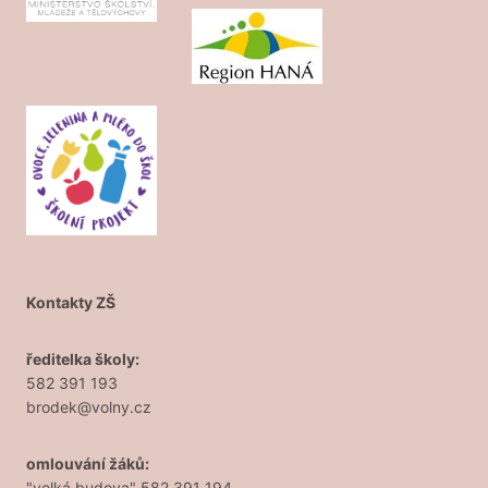
Kontakty ZŠ
ředitelka školy:
582 391 193
brodek@volny.cz
omlouvání žáků:
"velká budova" 582 391 194