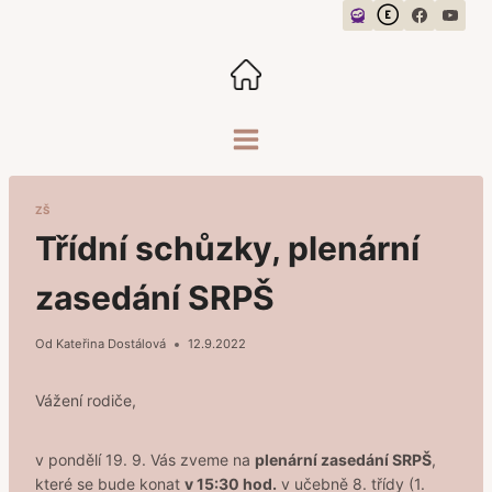
Přeskočit
na
obsah
ZŠ
Třídní schůzky, plenární
zasedání SRPŠ
Od
Kateřina Dostálová
12.9.2022
Vážení rodiče,
v pondělí 19. 9. Vás zveme na
plenární zasedání SRPŠ
,
které se bude konat
v 15:30 hod.
v učebně 8. třídy (1.