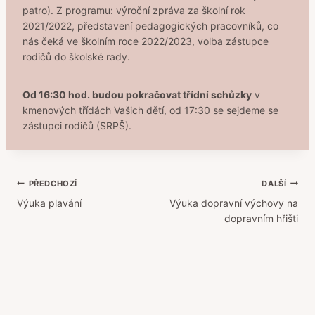
patro). Z programu: výroční zpráva za školní rok
2021/2022, představení pedagogických pracovníků, co
nás čeká ve školním roce 2022/2023, volba zástupce
rodičů do školské rady.
Od 16:30 hod. budou pokračovat třídní schůzky
v
kmenových třídách Vašich dětí, od 17:30 se sejdeme se
zástupci rodičů (SRPŠ).
Navigace
PŘEDCHOZÍ
DALŠÍ
Výuka plavání
Výuka dopravní výchovy na
pro
dopravním hřišti
příspěvek