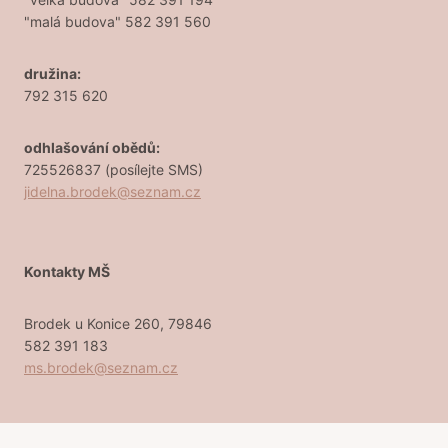
"malá budova" 582 391 560
družina:
792 315 620
odhlašování obědů:
725526837 (posílejte SMS)
jidelna.brodek@seznam.cz
Kontakty MŠ
Brodek u Konice 260, 79846
582 391 183
ms.brodek@seznam.cz