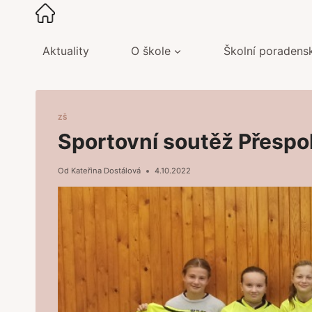
Přeskočit
na
obsah
Aktuality
O škole
Školní poradens
ZŠ
Sportovní soutěž Přespol
Od
Kateřina Dostálová
4.10.2022