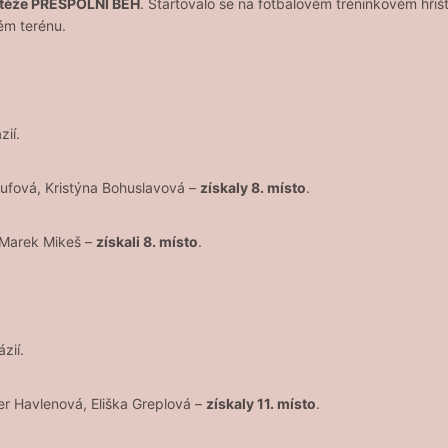
utěže PŘESPOLNÍ BĚH
. Startovalo se na fotbalovém tréninkovém hřiš
ém terénu.
zií.
aufová, Kristýna Bohuslavová –
získaly 8. místo
.
, Marek Mikeš –
získali 8. místo
.
zií.
er Havlenová, Eliška Greplová –
získaly 11. místo
.