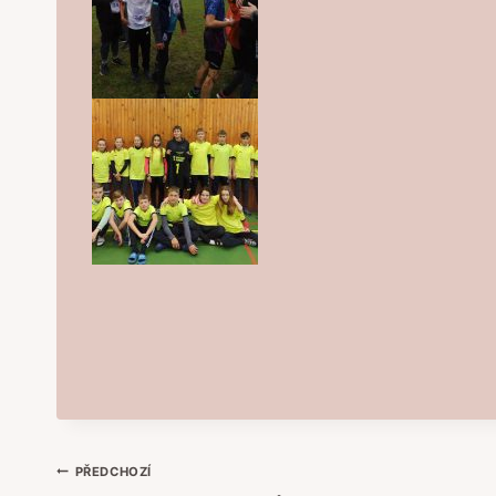
Navigace
PŘEDCHOZÍ