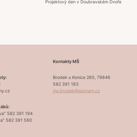
Projektový den v Doubravském Dvoře
Š
Kontakty MŠ
oly:
Brodek u Konice 260, 79846
3
582 391 183
ny.cz
ms.brodek@seznam.cz
žáků:
va" 582 391 194
va" 582 391 560