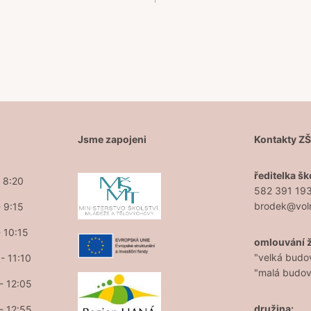
Jsme zapojeni
Kontakty Z
ředitelka šk
- 8:20
582 391 19
brodek@vol
- 9:15
- 10:15
omlouvání 
"velká budo
- 11:10
"malá budo
 - 12:05
družina:
 - 12:55