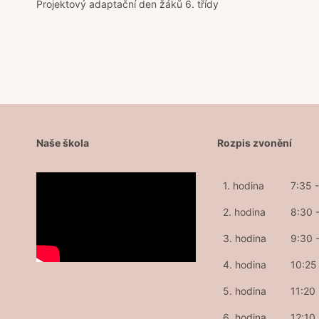
Projektový adaptační den žáků 6. třídy
pro
příspěvek
Naše škola
Rozpis zvonění
1. hodina
7:35 
2. hodina
8:30 
3. hodina
9:30 
4. hodina
10:25 
5. hodina
11:20
6. hodina
12:10