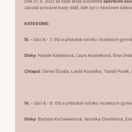
Dne 27. 9. 2022 se naše škola zúčastnila
sportovní so
závodů provázel hustý déšť, běh byl v náročném blátiv
KATEGORIE:
III.
– žáci 6.- 7. tříd a příslušné ročníky víceletých gymná
Dívky
: Natálie Kalabisová, Laura Koudelková, Ema Uml
Chlapci
: Daniel Ščudla, Lukáš Koudelka, Tobiáš Pavlík
IV.
– žáci 8.- 9. tříd a příslušné ročníky víceletých gymná
Dívky
: Barbora Kschwendová, Veronika Otevřelová, Est