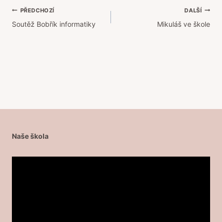
Navigace
PŘEDCHOZÍ
DALŠÍ
Soutěž Bobřík informatiky
Mikuláš ve škole
pro
příspěvek
Naše škola