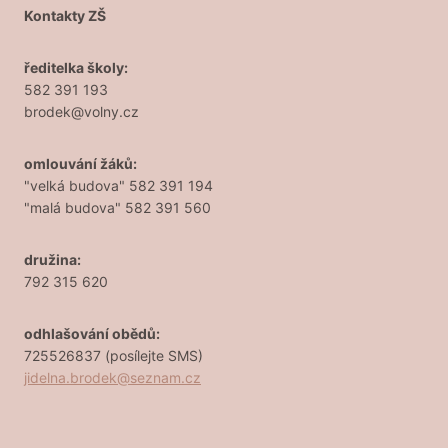
Kontakty ZŠ
ředitelka školy:
582 391 193
brodek@volny.cz
omlouvání žáků:
"velká budova" 582 391 194
"malá budova" 582 391 560
družina:
792 315 620
odhlašování obědů:
725526837 (posílejte SMS)
jidelna.brodek@seznam.cz