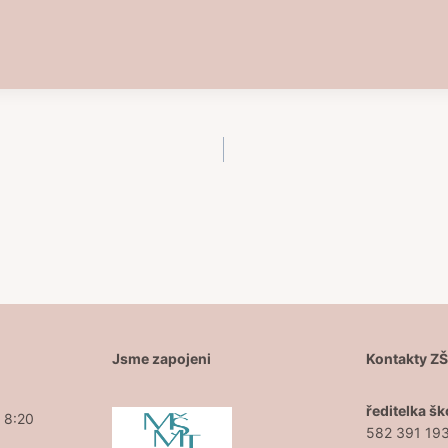
Jsme zapojeni
Kontakty Z
ředitelka šk
- 8:20
582 391 19