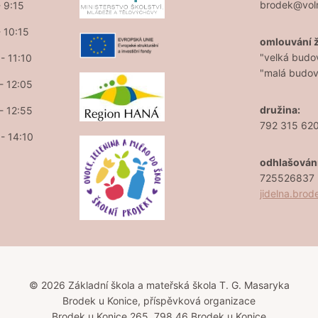
brodek@vol
- 9:15
- 10:15
omlouvání 
"velká budo
- 11:10
"malá budo
 - 12:05
družina:
 - 12:55
792 315 62
 - 14:10
odhlašován
725526837 (
jidelna.bro
© 2026 Základní škola a mateřská škola T. G. Masaryka
Brodek u Konice, příspěvková organizace
Brodek u Konice 265, 798 46 Brodek u Konice