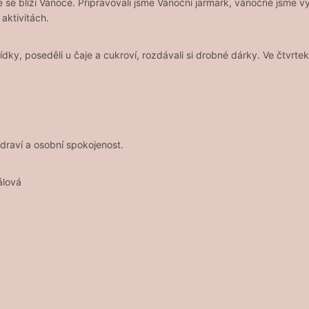
se blíží Vánoce. Připravovali jsme Vánoční jarmark, vánočně jsme vyz
aktivitách.
esídky, poseděli u čaje a cukroví, rozdávali si drobné dárky. Ve čtvrt
draví a osobní spokojenost.
álová