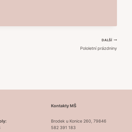
DALŠÍ
Pololetní prázdniny
Š
Kontakty MŠ
oly:
Brodek u Konice 260, 79846
3
582 391 183