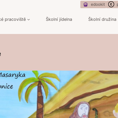
edookit
ké pracoviště
Školní jídelna
Školní družina
e