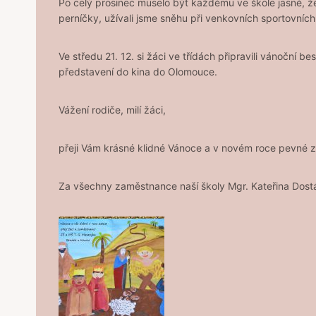
Po celý prosinec muselo být každému ve škole jasné, že 
perníčky, užívali jsme sněhu při venkovních sportovních 
Ve středu 21. 12. si žáci ve třídách připravili vánoční b
představení do kina do Olomouce.
Vážení rodiče, milí žáci,
přeji Vám krásné klidné Vánoce a v novém roce pevné z
Za všechny zaměstnance naší školy Mgr. Kateřina Dost