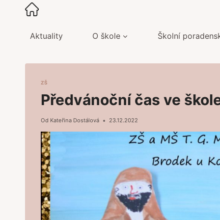
Přeskočit
na
obsah
Aktuality
O škole
Školní poradens
ZŠ
Předvánoční čas ve škol
Od
Kateřina Dostálová
23.12.2022