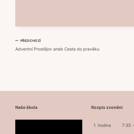
Navigace
PŘEDCHOZÍ
Adventní Prostějov aneb Cesta do pravěku
pro
příspěvek
Naše škola
Rozpis zvonění
1. hodina
7:35 