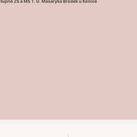
stupně ZŠ a MŠ T. G. Masaryka Brodek u Konice