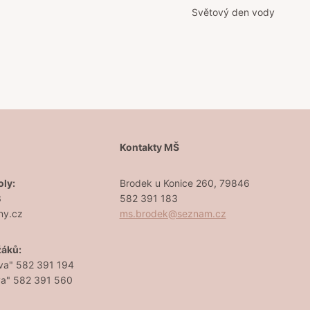
Světový den vody
Š
Kontakty MŠ
oly:
Brodek u Konice 260, 79846
3
582 391 183
ny.cz
ms.brodek@seznam.cz
žáků:
va" 582 391 194
va" 582 391 560