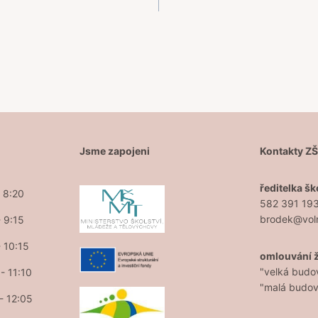
Jsme zapojeni
Kontakty Z
ředitelka šk
- 8:20
582 391 19
brodek@vol
- 9:15
- 10:15
omlouvání 
"velká budo
- 11:10
"malá budo
 - 12:05