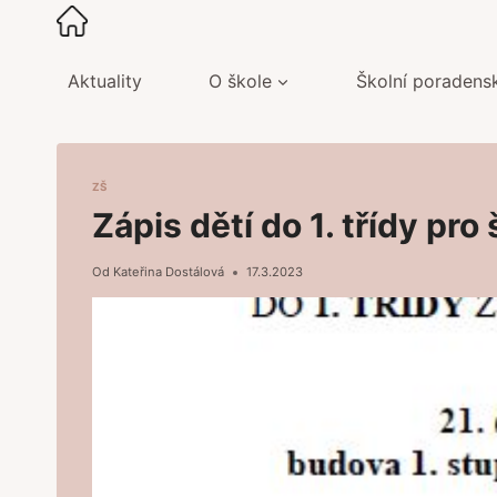
Přeskočit
na
obsah
Aktuality
O škole
Školní poradens
ZŠ
Zápis dětí do 1. třídy pr
Od
Kateřina Dostálová
17.3.2023