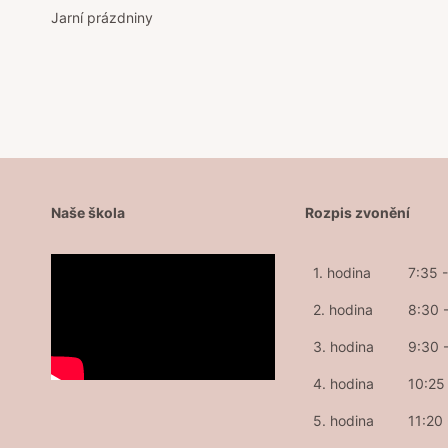
Jarní prázdniny
pro
příspěvek
Naše škola
Rozpis zvonění
1. hodina
7:35 
2. hodina
8:30 
3. hodina
9:30 
4. hodina
10:25 
5. hodina
11:20